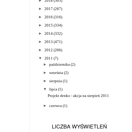
►
2018
(305)
►
2017
(267)
►
2016
(316)
►
2015
(334)
►
2014
(332)
►
2013
(471)
►
2012
(206)
▼
2011
(7)
►
października
(2)
►
września
(2)
►
sierpnia
(1)
▼
lipca
(1)
Projekt denko - akcja na sierpień 2011
►
czerwca
(1)
LICZBA WYŚWIETLEŃ