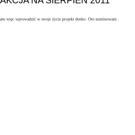
AKCJA NA SIERPIEŃ 2011
wiłam więc wprowadzić w swoje życie projekt denko. Oto nominowani :