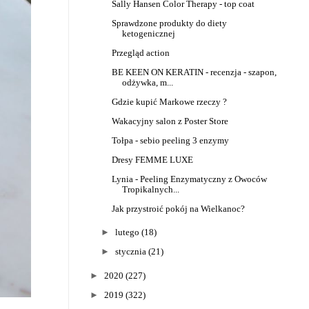
Sally Hansen Color Therapy - top coat
Sprawdzone produkty do diety
ketogenicznej
Przegląd action
BE KEEN ON KERATIN - recenzja - szapon,
odżywka, m...
Gdzie kupić Markowe rzeczy ?
Wakacyjny salon z Poster Store
Tołpa - sebio peeling 3 enzymy
Dresy FEMME LUXE
Lynia - Peeling Enzymatyczny z Owoców
Tropikalnych...
Jak przystroić pokój na Wielkanoc?
►
lutego
(18)
►
stycznia
(21)
►
2020
(227)
►
2019
(322)