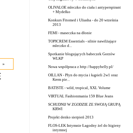
OLIVALOE mleczko do ciała i antyperspirant
+ Mydełko
Konkurs Fitomed i Uliasha - do 20 września
2013
FEMI - maseczka na dłonie
TOPICREM Essentials - silnie nawilżające
mleczko d...
Spotkanie blogujących babeczek Gorzów
WLKP
 »
Nowa współpraca z http://happybelly.pl/
E
OILLAN - Płyn do mycia i kąpieli 2w1 oraz
Krem pie...
BATISTE - wild, tropical, XXL Volume
VIRTUAL Fashionmania 159 Blue Jeans
SCHUDNIJ W ZGODZIE ZE SWOJĄ GRUPĄ
KRWI
Projekt denko sierpień 2013
FLOS-LEK Intymnie Łagodny żel do higieny
intymnej