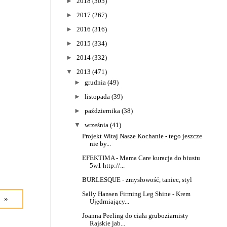
►
2018
(305)
►
2017
(267)
►
2016
(316)
►
2015
(334)
►
2014
(332)
▼
2013
(471)
►
grudnia
(49)
►
listopada
(39)
►
października
(38)
▼
września
(41)
Projekt Witaj Nasze Kochanie - tego jeszcze
nie by...
EFEKTIMA - Mama Care kuracja do biustu
5w1 http://...
BURLESQUE - zmysłowość, taniec, styl
Sally Hansen Firming Leg Shine - Krem
 »
Ujędrniający...
Joanna Peeling do ciała gruboziarnisty
Rajskie jab...