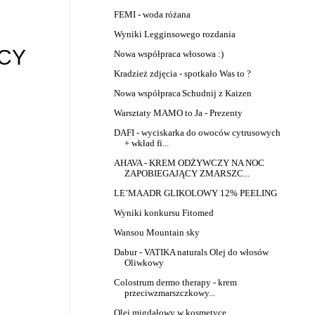
FEMI - woda różana
Wyniki Legginsowego rozdania
ĄCY
Nowa współpraca włosowa :)
Kradzież zdjęcia - spotkało Was to ?
Nowa współpraca
Schudnij z Kaizen
Warsztaty MAMO to Ja - Prezenty
DAFI - wyciskarka do owoców cytrusowych
+ wkład fi...
AHAVA - KREM ODŻYWCZY NA NOC
ZAPOBIEGAJĄCY ZMARSZC...
LE’MAADR GLIKOLOWY 12% PEELING
Wyniki konkursu Fitomed
Wansou Mountain sky
Dabur - VATIKA naturals Olej do włosów
Oliwkowy
Colostrum dermo therapy - krem
przeciwzmarszczkowy...
Olej migdałowy w kosmetyce