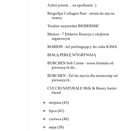
A dziś jestem ... na spotkaniu :)
BingoSpa Collagen Pure - serum do mycia
twarzy
Totalna wyprzedaż BIODERMIC
Marion - 7 Efektów Kuracja z olejkiem
arganowym
MARION - żel peelingujący do ciała KAWA
BIAŁĄ PERŁĘ WYGRYWAJĄ
BUBCHEN Soft Creme - nowa formuła od
pierwszych dn...
BUBCHEN - Żel do mycia dla niemowląt od
pierwszych...
CUCCIO NATURALE Milk & Honey butter
blend
►
sierpnia
(43)
►
lipca
(41)
►
czerwca
(40)
►
maja
(38)