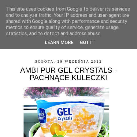
This site uses cookies from Google to deliver its services
and to analyze traffic. Your IP address and user-agent are
shared with Google along with performance and security
metrics to ensure quality of service, generate usage
statistics, and to detect and address abuse.
LEARN MORE
GOT IT
▼
SOBOTA, 29 WRZEŚNIA 2012
AMBI PUR GEL CRYSTALS -
PACHNĄCE KULECZKI