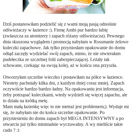
Dziś postanowiłam podzielić się z wami moją pasją odnośnie
odświeżaczy w łazience :). Firmę Ambi pur bardzo lubię
(zwłaszcza za atomizery i zapach różany odświeżacza). Pewnego
dnia skuszona wyglądem i promocją nabyłam w Rossmanie żelowe
kuleczki zapachowe. Jak tylko przyniosłam opakowanie do domu
odtąd zaczęły wydzielać swój zapach, mimo, że nie otwierałam
pudełeczka ze szczelnej folii zabezpieczającej. Leżały tak
schowane, czekając na swoją kolej, aż w końcu ona przyszła.
Otworzyłam szczelne wieczko i postawiłam na półce w łazience.
Niestety pachniały kilka dni, z każdym dniej coraz mniej. Zapach
oczywiście bardzo bardzo ładny. Na opakowaniu jest informacja,
żeby potrząsać kuleczkami, wtedy wydzieli się więcej zapachu, ale
to działa na krótką metę.
Mam małą łazienkę więc to nie metraż jest problemem;). Wydaje mi
się, że nabyłam nie do końca szczelne opakowanie. Po
przyniesieniu do domu zapach był MEGA INTENSYWNY a po
otwarciu już tylko minimalnie wyczuwalny. A wy mieliście takie
cudo ? :)