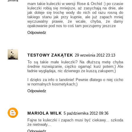
mam takie kuleczki w wersji Rose & Orchid :) po czasie
kuleczki robią się mniejsze, aż zasychają na dnie, ale
jak doleje się trochę wody do nich od razu rosną do
takiego stanu jak przy kupnie, ale już zapach mniej
wyczuwalny prawie, że wcale, chyba, że damy
opakowanie pod nos to coś tam poczujemy jeszcze
Odpowiedz
TESTOWY ZAKĄTEK
29 września 2012 23:13
To są takie małe kuleczki? Na dłuższą metę chyba
średnie rozwiązanie, ciężko ogarnąć kurz potem;) Ale
ładnie wyglądaja, nic dziwnego że kuszą zakupem;)
I dzięks za info o lanolinie! Pewnie dlatego o niej cicho
w normalnych kosmetykach;)
Odpowiedz
MARIOLA WILK
5 października 2012 09:36
Fajne te kuleczki i zapach musi być ciekawy... szkoda
że nietrwały...
Odpowiedz