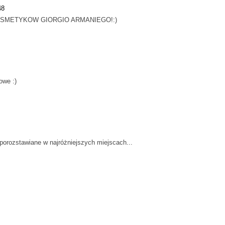
48
SMETYKOW GIORGIO ARMANIEGO!:)
owe :)
rozstawiane w najróżniejszych miejscach...