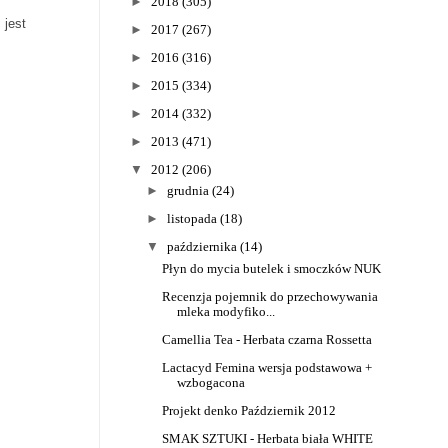
►
2018
(305)
 jest
►
2017
(267)
►
2016
(316)
►
2015
(334)
►
2014
(332)
►
2013
(471)
▼
2012
(206)
►
grudnia
(24)
►
listopada
(18)
▼
października
(14)
Płyn do mycia butelek i smoczków NUK
Recenzja pojemnik do przechowywania
mleka modyfiko...
Camellia Tea - Herbata czarna Rossetta
Lactacyd Femina wersja podstawowa +
wzbogacona
Projekt denko Październik 2012
SMAK SZTUKI - Herbata biała WHITE