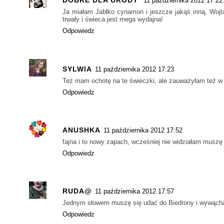
DOBRE DLA URODY
11 października 2012 17:22
Ja miałam Jabłko cynamon i jeszcze jakąś inną, Wojta
trwały i świeca jest mega wydajna!
Odpowiedz
SYLWIA
11 października 2012 17:23
Też mam ochotę na te świeczki, ale zauważyłam też w pr
Odpowiedz
ANUSHKA
11 października 2012 17:52
fajna i to nowy zapach, wcześniej nie widziałam musz
Odpowiedz
RUDA@
11 października 2012 17:57
Jednym słowem muszę się udać do Biedrony i wywącha
Odpowiedz