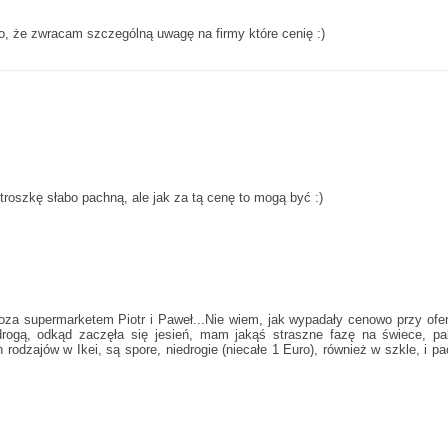
, że zwracam szczególną uwagę na firmy które cenię :)
troszkę słabo pachną, ale jak za tą cenę to mogą być :)
oza supermarketem Piotr i Paweł...Nie wiem, jak wypadały cenowo przy ofe
rogą, odkąd zaczęła się jesień, mam jakąś straszne fazę na świece, pa
 rodzajów w Ikei, są spore, niedrogie (niecałe 1 Euro), również w szkle, i p