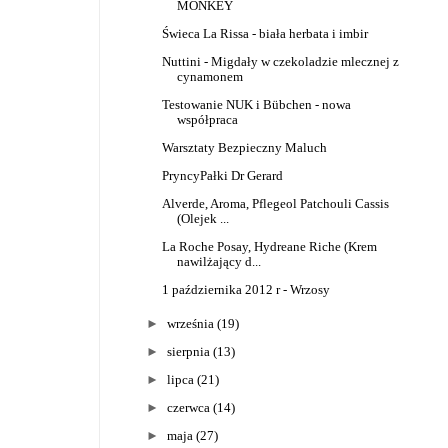
MONKEY
Świeca La Rissa - biała herbata i imbir
Nuttini - Migdały w czekoladzie mlecznej z
cynamonem
Testowanie NUK i Bübchen - nowa
współpraca
Warsztaty Bezpieczny Maluch
PryncyPałki Dr Gerard
Alverde, Aroma, Pflegeol Patchouli Cassis
(Olejek ...
La Roche Posay, Hydreane Riche (Krem
nawilżający d...
1 października 2012 r - Wrzosy
►
września
(19)
►
sierpnia
(13)
►
lipca
(21)
►
czerwca
(14)
►
maja
(27)