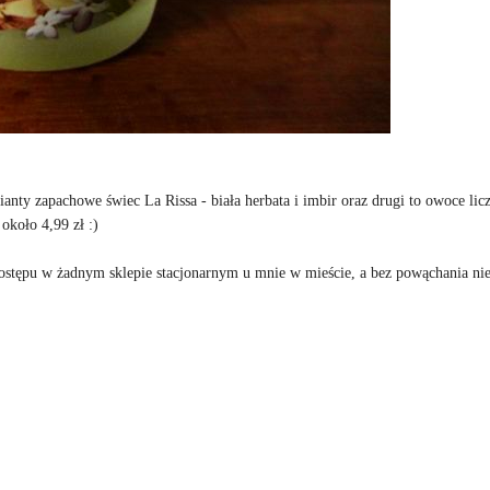
nty zapachowe świec La Rissa - biała herbata i imbir oraz drugi to owoce licz
około 4,99 zł :)
stępu w żadnym sklepie stacjonarnym u mnie w mieście, a bez powąchania nie