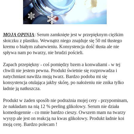
MOJA OPINIA
: Serum zamknięte jest w przepięknym ciężkim
słoiczku z plastiku. Wewnątrz niego znajduje się 50 ml tłustego
kremu o białym zabarwieniu. Konsystencja dość tłusta ale nie
spływa nam po twarzy, nie brudzi pościeli.
Zapach przepiękny - coś pomiędzy bzem a konwaliami - w tej
chwili nie jestem pewna. Produkt świetnie się rozprowadza i
natychmiast nawilża moją twarz. Bardzo podoba mi się
konsystencja otulająca jakby skórę, po nałożeniu nie znika tylko
ładnie ją natłuszcza.
Produkt w żaden sposób nie podrażnia mojej cery - przypominam,
że nakładam na nią 12 % peeling glikolowy. Serum nie działa
komedogennie - co mnie bardzo cieszy. Owszem mam na twarzy
wysyp ale jest on reakcją na kwas glikolowy. Produkt ładnie koi
moją cerę. Bardzo polecam !