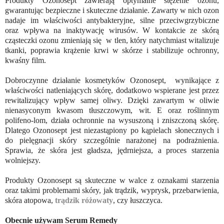
Produkty Ozonosept zawierają optymalne stężenie ozonu,
gwarantując bezpieczne i skuteczne działanie. Zawarty w nich ozon
nadaje im właściwości antybakteryjne, silne przeciwgrzybiczne
oraz wpływa na inaktywację wirusów. W kontakcie ze skórą
cząsteczki ozonu zmieniają się w tlen, który natychmiast witalizuje
tkanki, poprawia krążenie krwi w skórze i stabilizuje ochronny,
kwaśny film.
Dobroczynne działanie kosmetyków Ozonosept, wynikające z
właściwości natleniających skórę, dodatkowo wspierane jest przez
rewitalizujący wpływ samej oliwy. Dzięki zawartym w oliwie
nienasyconym kwasom tłuszczowym, wit. E oraz roślinnym
polifeno-lom, działa ochronnie na wysuszoną i zniszczoną skórę.
Dlatego Ozonosept jest niezastąpiony po kąpielach słonecznych i
do pielęgnacji skóry szczególnie narażonej na podrażnienia.
Sprawia, że skóra jest gładsza, jędrniejsza, a proces starzenia
wolniejszy.
Produkty Ozonosept są skuteczne w walce z oznakami starzenia
oraz takimi problemami skóry, jak trądzik, wyprysk, przebarwienia,
skóra atopowa,
trądzik różowaty
, czy łuszczyca.
Obecnie używam Serum Remedy