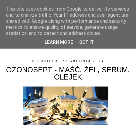
This site uses cookies from Google to deliver its services
and to analyze traffic. Your IP address and user-agent are
shared with Google along with performance and security
metrics to ensure quality of service, generate usage
statistics, and to detect and address abuse.
LEARN MORE
GOT IT
▼
NIEDZIELA, 22 GRUDNIA 2013
OZONOSEPT - MAŚĆ, ŻEL, SERUM,
OLEJEK