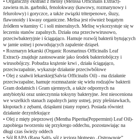
• Organiczny ekstrakt z melisy (Melissa Officinalis Extract)-
zawiera m.in. garbniki, fenolokwasy (kawowy, rozmarynowy i
felurolowy) i goryczce, a także związki triterpenowe, śluzy,
flawonoidy i kwasy organiczne. Melisa jest również bogatym
źródłem witaminy C i soli mineralnych. Melisę wykorzystuje się w
leczeniu stanów zapalnych. Działa ona przeciwwirusowo,
przeciwbakteryjnie i ściągająco. Hamuje rozwój bakterii bytujących
w jamie ustnej i powodujących zapalenie dziąseł.
• Rozmaryn lekarski (Organic Rosmarinus Officinalis Leaf
Extract)- znajduje zastosowanie jako środek bakteriobójczy i
wirusobójczy. Pobudza krążenie krwi , działa ściągająco,
przeciwzapalnie, wykazuje działanie przeciwbólowe
• Olej z szałwii lekarskiej(Salvia Officinalis Oil) - ma działanie
przeciwzapalne, hamuje rozmnażanie się wielu rodzajów bakterii
Gram dodatnich i Gram ujemnych, a także odpornych na
antybiotyki oraz unieczynnia toksyny bakteryjne. Jest nieoceniona
we wszelkich stanach zapalnych jamy ustnej, przy pleśniawkach,
kłopotach z zębami, dziąsłami (stany ropne). Posiada również
działanie dezynfekujące
• Olej z mięty pieprzowej (Mentha Piperita(Peppermint) Leaf Oil)-
zapobiega tworzeniu się przykrego oddechu, pozostawiając na
długi czas świeży oddech
• Sól RAPA (Rapa Salt)- sól z jeziora błotnego „Ostrownoje”