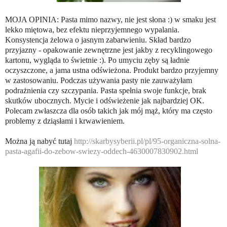
MOJA OPINIA: Pasta mimo nazwy, nie jest słona :) w smaku jest
lekko miętowa, bez efektu nieprzyjemnego wypalania.
Konsystencja żelowa o jasnym zabarwieniu. Skład bardzo
przyjazny - opakowanie zewnętrzne jest jakby z recyklingowego
kartonu, wygląda to świetnie :). Po umyciu zęby są ładnie
oczyszczone, a jama ustna odświeżona. Produkt bardzo przyjemny
w zastosowaniu. Podczas używania pasty nie zauważyłam
podrażnienia czy szczypania. Pasta spełnia swoje funkcje, brak
skutków ubocznych. Mycie i odświeżenie jak najbardziej OK.
Polecam zwłaszcza dla osób takich jak mój mąż, który ma często
problemy z dziąsłami i krwawieniem.
Można ją nabyć tutaj
http://skarbysyberii.pl/pl/95-organiczna-solna-
pasta-agafii-do-zebow-swiezy-oddech-4630007830902.html