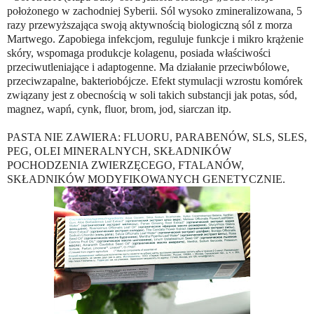
położonego w zachodniej Syberii. Sól wysoko zmineralizowana, 5
razy przewyższająca swoją aktywnością biologiczną sól z morza
Martwego. Zapobiega infekcjom, reguluje funkcje i mikro krążenie
skóry, wspomaga produkcje kolagenu, posiada właściwości
przeciwutleniające i adaptogenne. Ma działanie przeciwbólowe,
przeciwzapalne, bakteriobójcze. Efekt stymulacji wzrostu komórek
związany jest z obecnością w soli takich substancji jak potas, sód,
magnez, wapń, cynk, fluor, brom, jod, siarczan itp.
PASTA NIE ZAWIERA: FLUORU, PARABENÓW, SLS, SLES,
PEG, OLEI MINERALNYCH, SKŁADNIKÓW
POCHODZENIA ZWIERZĘCEGO, FTALANÓW,
SKŁADNIKÓW MODYFIKOWANYCH GENETYCZNIE.