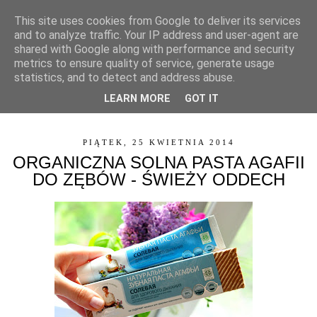
This site uses cookies from Google to deliver its services
and to analyze traffic. Your IP address and user-agent are
shared with Google along with performance and security
metrics to ensure quality of service, generate usage
statistics, and to detect and address abuse.
LEARN MORE
GOT IT
▼
PIĄTEK, 25 KWIETNIA 2014
ORGANICZNA SOLNA PASTA AGAFII
DO ZĘBÓW - ŚWIEŻY ODDECH