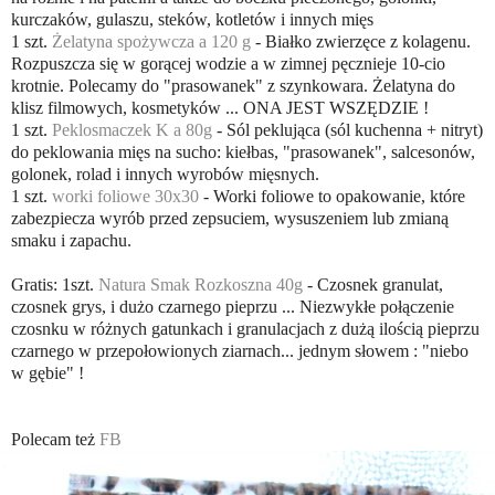
kurczaków, gulaszu, steków, kotletów i innych mięs
1 szt.
Żelatyna spożywcza a 120 g
- Białko zwierzęce z kolagenu.
Rozpuszcza się w gorącej wodzie a w zimnej pęcznieje 10-cio
krotnie. Polecamy do "prasowanek" z szynkowara. Żelatyna do
klisz filmowych, kosmetyków ... ONA JEST WSZĘDZIE !
1 szt.
Peklosmaczek K a 80g
- Sól peklująca (sól kuchenna + nitryt)
do peklowania mięs na sucho: kiełbas, "prasowanek", salcesonów,
golonek, rolad i innych wyrobów mięsnych.
1 szt.
worki foliowe 30x30
- Worki foliowe to opakowanie, które
zabezpiecza wyrób przed zepsuciem, wysuszeniem lub zmianą
smaku i zapachu.
Gratis: 1szt.
Natura Smak Rozkoszna 40g
- Czosnek granulat,
czosnek grys, i dużo czarnego pieprzu ... Niezwykłe połączenie
czosnku w różnych gatunkach i granulacjach z dużą ilością pieprzu
czarnego w przepołowionych ziarnach... jednym słowem : "niebo
w gębie" !
Polecam też
FB