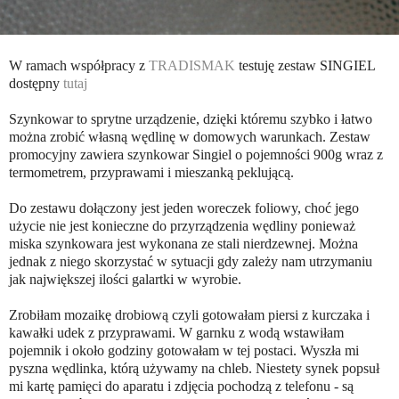
W ramach współpracy z
TRADISMAK
testuję zestaw SINGIEL
dostępny
tutaj
Szynkowar to sprytne urządzenie, dzięki któremu szybko i łatwo
można zrobić własną wędlinę w domowych warunkach. Zestaw
promocyjny zawiera szynkowar Singiel o pojemności 900g wraz z
termometrem, przyprawami i mieszanką peklującą.
Do zestawu dołączony jest jeden woreczek foliowy, choć jego
użycie nie jest konieczne do przyrządzenia wędliny ponieważ
miska szynkowara jest wykonana ze stali nierdzewnej. Można
jednak z niego skorzystać w sytuacji gdy zależy nam utrzymaniu
jak największej ilości galartki w wyrobie.
Zrobiłam mozaikę drobiową czyli gotowałam piersi z kurczaka i
kawałki udek z przyprawami. W garnku z wodą wstawiłam
pojemnik i około godziny gotowałam w tej postaci. Wyszła mi
pyszna wędlinka, którą używamy na chleb. Niestety synek popsuł
mi kartę pamięci do aparatu i zdjęcia pochodzą z telefonu - są