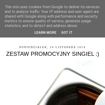
This site uses cookies from Google to deliver its services
and to analyze traffic. Your IP address and user-agent are
shared with Google along with performance and security
metrics to ensure quality of service, generate usage
statistics, and to detect and address abuse.
LEARN MORE
GOT IT
▼
PONIEDZIAŁEK, 24 LISTOPADA 2014
ZESTAW PROMOCYJNY SINGIEL :)