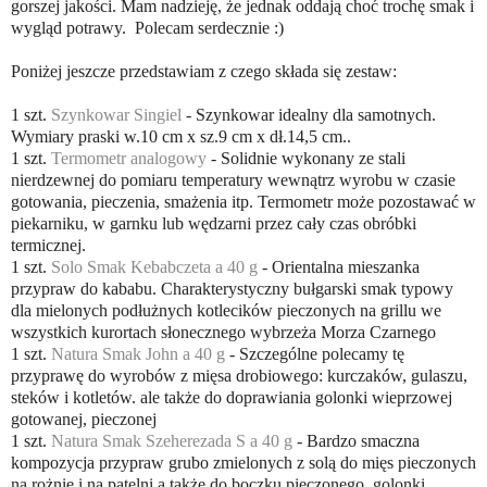
gorszej jakości. Mam nadzieję, że jednak oddają choć trochę smak i
wygląd potrawy. Polecam serdecznie :)
Poniżej jeszcze przedstawiam z czego składa się zestaw:
1 szt.
Szynkowar Singiel
- Szynkowar idealny dla samotnych.
Wymiary praski w.10 cm x sz.9 cm x dł.14,5 cm..
1 szt.
Termometr analogowy
- Solidnie wykonany ze stali
nierdzewnej do pomiaru temperatury wewnątrz wyrobu w czasie
gotowania, pieczenia, smażenia itp. Termometr może pozostawać w
piekarniku, w garnku lub wędzarni przez cały czas obróbki
termicznej.
1 szt.
Solo Smak Kebabczeta a 40 g
- Orientalna mieszanka
przypraw do kababu. Charakterystyczny bułgarski smak typowy
dla mielonych podłużnych kotlecików pieczonych na grillu we
wszystkich kurortach słonecznego wybrzeża Morza Czarnego
1 szt.
Natura Smak John a 40 g
- Szczególne polecamy tę
przyprawę do wyrobów z mięsa drobiowego: kurczaków, gulaszu,
steków i kotletów. ale także do doprawiania golonki wieprzowej
gotowanej, pieczonej
1 szt.
Natura Smak Szeherezada S a 40 g
- Bardzo smaczna
kompozycja przypraw grubo zmielonych z solą do mięs pieczonych
na rożnie i na patelni a także do boczku pieczonego, golonki,