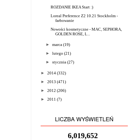
ROZDANIE IKEA Start :)
Loreal Preference Z2 10.21 Stockholm -
farbowanie
Nowości kosmetyczne - MAC, SEPHORA,
GOLDEN ROSE, L...
►
marca
(19)
►
lutego
(21)
►
stycznia
(27)
►
2014
(332)
►
2013
(471)
►
2012
(206)
►
2011
(7)
LICZBA WYŚWIETLEŃ
6,019,652