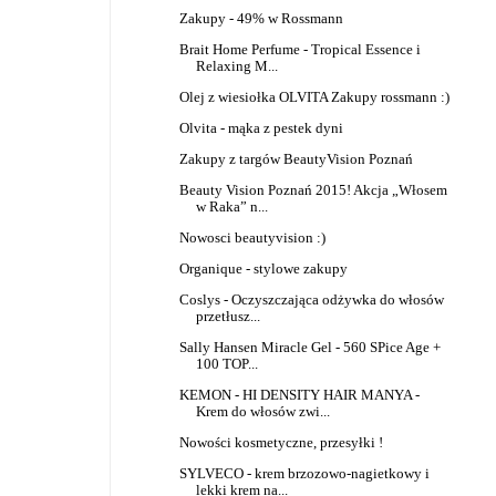
Zakupy - 49% w Rossmann
Brait Home Perfume - Tropical Essence i
Relaxing M...
Olej z wiesiołka OLVITA
Zakupy rossmann :)
Olvita - mąka z pestek dyni
Zakupy z targów BeautyVision Poznań
Beauty Vision Poznań 2015! Akcja „Włosem
w Raka” n...
Nowosci beautyvision :)
Organique - stylowe zakupy
Coslys - Oczyszczająca odżywka do włosów
przetłusz...
Sally Hansen Miracle Gel - 560 SPice Age +
100 TOP...
KEMON - HI DENSITY HAIR MANYA -
Krem do włosów zwi...
Nowości kosmetyczne, przesyłki !
SYLVECO - krem brzozowo-nagietkowy i
lekki krem na...