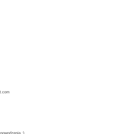
ot.com
 powodzenia :)