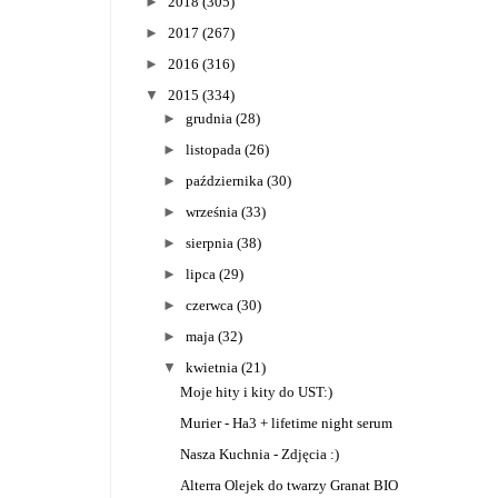
►
2018
(305)
►
2017
(267)
►
2016
(316)
▼
2015
(334)
►
grudnia
(28)
►
listopada
(26)
►
października
(30)
►
września
(33)
►
sierpnia
(38)
►
lipca
(29)
►
czerwca
(30)
►
maja
(32)
▼
kwietnia
(21)
Moje hity i kity do UST:)
Murier - Ha3 + lifetime night serum
Nasza Kuchnia - Zdjęcia :)
Alterra Olejek do twarzy Granat BIO