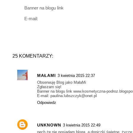
Banner na blogu link
E-mail:
25 KOMENTARZY:
MAŁAMI
3 kwietnia 2015 22:37
Obserwuję Blog jako MałaMi
Zgłaszam się!
Banner na blogu link www.kosmetyczna-podroz.blogsp
E-mail: paulina.lubszczyk@onet.pl
Odpowiedz
UNKNOWN
3 kwietnia 2015 22:49
pech że nie posiadam bloga, a doniczki świetne, życzę