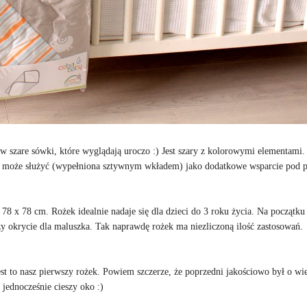
 szare sówki, które wyglądają uroczo :) Jest szary z kolorowymi elementami.
a może służyć (wypełniona sztywnym wkładem) jako dodatkowe wsparcie pod p
8 x 78 cm. Rożek idealnie nadaje się dla dzieci do 3 roku życia. Na początku
zy okrycie dla maluszka. Tak naprawdę rożek ma niezliczoną ilość zastosowań.
t to nasz pierwszy rożek. Powiem szczerze, że poprzedni jakościowo był o wi
a jednocześnie cieszy oko :)