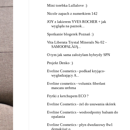
Mini torebka Lullalove :)
Nicole zapach z numerkiem 142
JOY z lakierem YVES ROCHER + jak
wygląda na paznok...
Spotkanie blogerek Poznań :)
Vita Liberata Trystal Minerals No 02 -
SAMOOPALAJĄ...
O tym jak sama założyłam hybrydy SPN
Projekt Denko :)
Eveline Cosmetics - podkad kryjąco-
wygładzający A...
Eveline cosmetics - volumix fiberlast
mascara srebrna
Frytki z ketchupem ECO ?
Eveline Cosmetics - żel do usuwania skórek
Eveline Cosmetics - wodoodporny balsam do
opalania
Eveline Cosmetics - płyn dwufazowy 8w1
demakijaż o...