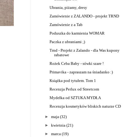
Ubrania, piżamy, dresy
Zamówienie z ZALANDO - projekt TRND
Zamówienie z a Tab
Poduszka do karmienia WOMAR
Paczka z ubraniami ;)
Trnd - Projekt z Zalando - dla Was kupony
rabatowe
Rożek Ceba Baby - sówki szare !
Primavika - zapraszam na śniadanko :)
Książka pod tytułem. Tom 1
Recenzja Perlux od Streetcom
Mydełka od SZTUKA MYDŁA
Recenzja kosmetyków bliskich naturze CD
►
maja
(32)
►
kwietnia
(21)
►
marca
(19)