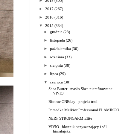
►
2018
(305)
►
2017
(267)
►
2016
(316)
▼
2015
(334)
►
grudnia
(28)
►
listopada
(26)
►
października
(30)
►
września
(33)
►
sierpnia
(38)
►
lipca
(29)
▼
czerwca
(30)
Shea Butter - masło Shea nierafinowane
VIVIO
Biotrue ONEday - projekt trnd
Pomadka Melkior Professional FLAMINGO
NERF STRONGARM Elite
VIVIO - błonnik oczyszczający i sól
himalajska