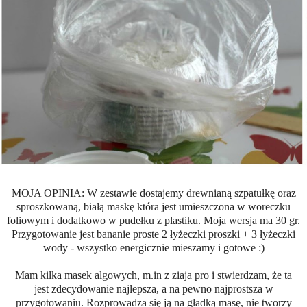
MOJA OPINIA: W zestawie dostajemy drewnianą szpatułkę oraz
sproszkowaną, białą maskę która jest umieszczona w woreczku
foliowym i dodatkowo w pudełku z plastiku. Moja wersja ma 30 gr.
Przygotowanie jest bananie proste 2 łyżeczki proszki + 3 łyżeczki
wody - wszystko energicznie mieszamy i gotowe :)
Mam kilka masek algowych, m.in z ziaja pro i stwierdzam, że ta
jest zdecydowanie najlepsza, a na pewno najprostsza w
przygotowaniu. Rozprowadza się ją na gładką masę, nie tworzy