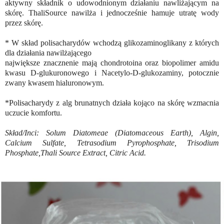
aktywny składnik o udowodnionym działaniu nawliżającym na
skórę. ThaliSource nawilża i jednocześnie hamuje utratę wody
przez skórę.
* W skład polisacharydów wchodzą glikozaminoglikany z których
dla działania nawilżającego
największe znacznenie mają chondrotoina oraz biopolimer amidu
kwasu D-glukuronowego i Nacetylo-D-glukozaminy, potocznie
zwany kwasem hialuronowym.
*Polisacharydy z alg brunatnych działa kojąco na skórę wzmacnia
uczucie komfortu.
Skład/Inci: Solum Diatomeae (Diatomaceous Earth), Algin,
Calcium Sulfate, Tetrasodium Pyrophosphate, Trisodium
Phosphate,Thali Source Extract, Citric Acid.