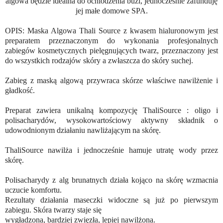
algowa będzie idealna do ochlodzenia buzi, jednocześnie zafunduję
jej małe domowe SPA.
OPIS: Maska Algowa Thali Source z kwasem hialuronowym jest
preparatem przeznaczonym do wykonania profesjonalnych
zabiegów kosmetycznych pielęgnujących twarz, przeznaczony jest
do wszystkich rodzajów skóry a zwłaszcza do skóry suchej.
Zabieg z maską algową przywraca skórze właściwe nawilżenie i
gładkość.
Preparat zawiera unikalną kompozycję ThaliSource : oligo i
polisacharydów, wysokowartościowy aktywny składnik o
udowodnionym działaniu nawliżającym na skórę.
ThaliSource nawilża i jednocześnie hamuje utratę wody przez
skórę.
Polisacharydy z alg brunatnych działa kojąco na skórę wzmacnia
uczucie komfortu.
Rezultaty działania maseczki widoczne są już po pierwszym
zabiegu. Skóra twarzy staje się
wygładzona, bardziej zwięzła, lepiej nawilżona.