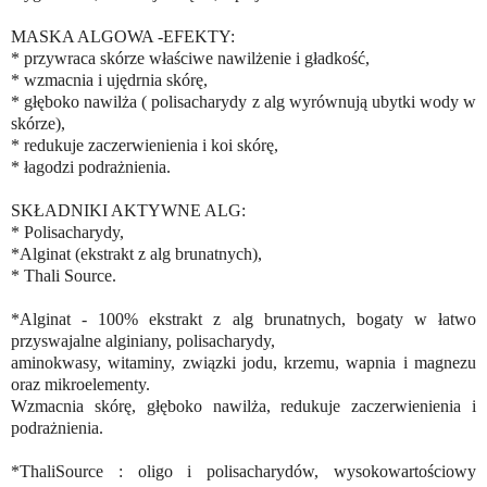
MASKA ALGOWA -EFEKTY:
* przywraca skórze właściwe nawilżenie i gładkość,
* wzmacnia i ujędrnia skórę,
* głęboko nawilża ( polisacharydy z alg wyrównują ubytki wody w
skórze),
* redukuje zaczerwienienia i koi skórę,
* łagodzi podrażnienia.
SKŁADNIKI AKTYWNE ALG:
* Polisacharydy,
*Alginat (ekstrakt z alg brunatnych),
* Thali Source.
*Alginat - 100% ekstrakt z alg brunatnych, bogaty w łatwo
przyswajalne alginiany, polisacharydy,
aminokwasy, witaminy, związki jodu, krzemu, wapnia i magnezu
oraz mikroelementy.
Wzmacnia skórę, głęboko nawilża, redukuje zaczerwienienia i
podrażnienia.
*ThaliSource : oligo i polisacharydów, wysokowartościowy