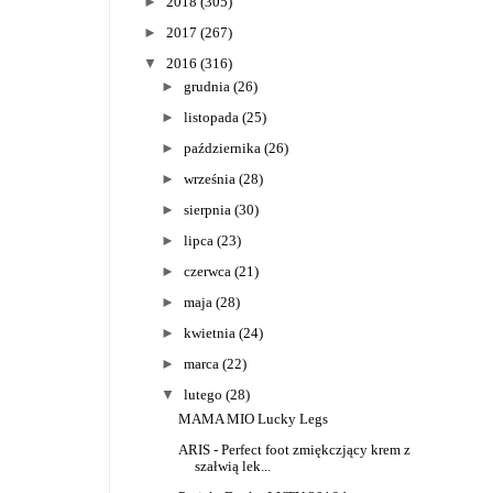
►
2018
(305)
►
2017
(267)
▼
2016
(316)
►
grudnia
(26)
►
listopada
(25)
►
października
(26)
►
września
(28)
►
sierpnia
(30)
►
lipca
(23)
►
czerwca
(21)
►
maja
(28)
►
kwietnia
(24)
►
marca
(22)
▼
lutego
(28)
MAMA MIO Lucky Legs
ARIS - Perfect foot zmiękczjący krem z
szałwią lek...