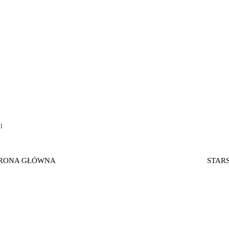
l
RONA GŁÓWNA
STAR