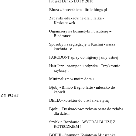
Projekt Denko LUTY 2016 !
Bluza z koteczkiem - littlethings.pl
Zabawki edukacyjne dla 3 latka -
Krolzabawek
Organizery na kosmetyki i biżuterię w
Biedronce
Sposoby na segregację w Kuchni - nasza
kuchnia - c...
PARODONT spray do higieny jamy ustnej
Hair Jazz - szampon i odywka - Trzykrotnie
szybszy...
Minimalizm w moim domu
Bjobj - Bimbo Bagno latte - mleczko do
kąpieli
SZY POST
DELIA - korektor do brwi z keratyną
Bjobj - Truskawkowa żelowa pasta do zębów
dla dzie...
Szybkie Rozdanie - WYGRAJ BLUZĘ Z
KOTECZKIEM !
BODHI - Szampon Kwiatowa Mieszanka