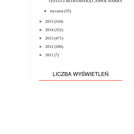
TESTUJ Z BLOGOSFERĄ CANPOL BABIES
►
stycznia
(35)
►
2015
(334)
►
2014
(332)
►
2013
(471)
►
2012
(206)
►
2011
(7)
LICZBA WYŚWIETLEŃ