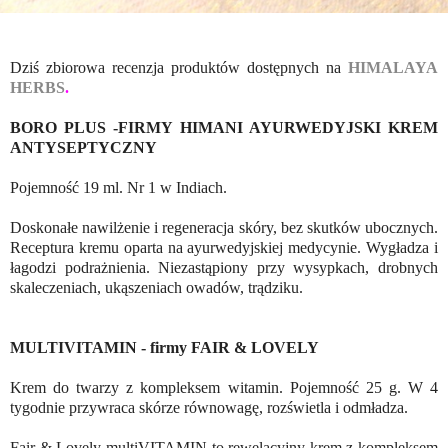
Dziś zbiorowa recenzja produktów dostępnych na
HIMALAYA
HERBS
.
BORO PLUS -FIRMY HIMANI AYURWEDYJSKI KREM
ANTYSEPTYCZNY
Pojemność 19 ml. Nr 1 w Indiach.
Doskonałe nawilżenie i regeneracja skóry, bez skutków ubocznych.
Receptura kremu oparta na ayurwedyjskiej medycynie. Wygładza i
łagodzi podrażnienia. Niezastąpiony przy wysypkach, drobnych
skaleczeniach, ukąszeniach owadów, trądziku.
MULTIVITAMIN - firmy FAIR & LOVELY
Krem do twarzy z kompleksem witamin. Pojemność 25 g. W 4
tygodnie przywraca skórze równowagę, rozświetla i odmładza.
Fair & Lovely multiVITAMIN to rewelacyjny krem z kompleksem