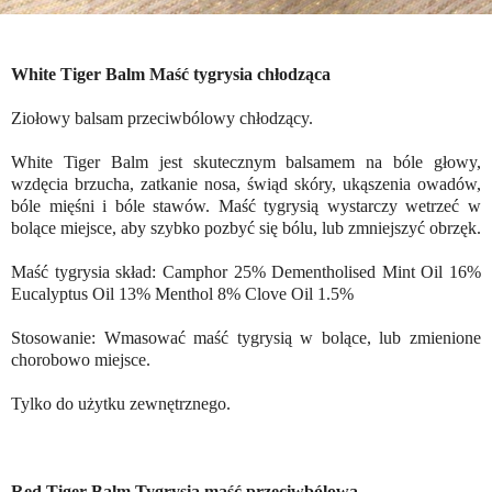
White Tiger Balm Maść tygrysia chłodząca
Ziołowy balsam przeciwbólowy chłodzący.
White Tiger Balm jest skutecznym balsamem na bóle głowy,
wzdęcia brzucha, zatkanie nosa, świąd skóry, ukąszenia owadów,
bóle mięśni i bóle stawów. Maść tygrysią wystarczy wetrzeć w
bolące miejsce, aby szybko pozbyć się bólu, lub zmniejszyć obrzęk.
Maść tygrysia skład: Camphor 25% Dementholised Mint Oil 16%
Eucalyptus Oil 13% Menthol 8% Clove Oil 1.5%
Stosowanie: Wmasować maść tygrysią w bolące, lub zmienione
chorobowo miejsce.
Tylko do użytku zewnętrznego.
Red Tiger Balm Tygrysia maść przeciwbólowa.