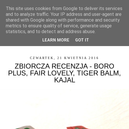
This site uses cookies from Google to deliver its services
and to analyze traffic. Your IP address and user-agent are
shared with Google along with performance and security
metrics to ensure quality of service, generate usage
statistics, and to detect and address abuse.
LEARN MORE
GOT IT
▼
CZWARTEK, 21 KWIETNIA 2016
ZBIORCZA RECENZJA - BORO
PLUS, FAIR LOVELY, TIGER BALM,
KAJAL