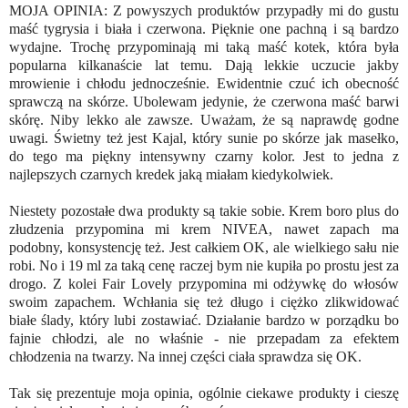
MOJA OPINIA: Z powyszych produktów przypadły mi do gustu
maść tygrysia i biała i czerwona. Pięknie one pachną i są bardzo
wydajne. Trochę przypominają mi taką maść kotek, która była
popularna kilkanaście lat temu. Dają lekkie uczucie jakby
mrowienie i chłodu jednocześnie. Ewidentnie czuć ich obecność
sprawczą na skórze. Ubolewam jedynie, że czerwona maść barwi
skórę. Niby lekko ale zawsze. Uważam, że są naprawdę godne
uwagi. Świetny też jest Kajal, który sunie po skórze jak masełko,
do tego ma piękny intensywny czarny kolor. Jest to jedna z
najlepszych czarnych kredek jaką miałam kiedykolwiek.
Niestety pozostałe dwa produkty są takie sobie. Krem boro plus do
złudzenia przypomina mi krem NIVEA, nawet zapach ma
podobny, konsystencję też. Jest całkiem OK, ale wielkiego sału nie
robi. No i 19 ml za taką cenę raczej bym nie kupiła po prostu jest za
drogo. Z kolei Fair Lovely przypomina mi odżywkę do włosów
swoim zapachem. Wchłania się też długo i ciężko zlikwidować
białe ślady, który lubi zostawiać. Działanie bardzo w porządku bo
fajnie chłodzi, ale no właśnie - nie przepadam za efektem
chłodzenia na twarzy. Na innej części ciała sprawdza się OK.
Tak się prezentuje moja opinia, ogólnie ciekawe produkty i cieszę