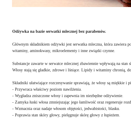
Odżywka na bazie serwatki mlecznej bez parabenów.
Głównym składnikiem odżywki jest serwatka mleczna, która zawiera p
witaminy, aminokwasy, mikroelementy i inne związki czynne.
Substancje zawarte w serwatce mlecznej zbawiennie wpływają na stan s
Włosy stają się gładkie, zdrowe i lśniące. Lipidy i witaminy chronią, d
Składniki ułatwiające rozczesywanie sprawiają, że włosy są miękkie i pi
- Przywraca właściwy poziom nawilżenia.
- Wygładza zniszczone włosy i zapewnia im niezbędne odżywienie.
- Zamyka łuski włosa zmniejszając jego łamliwość oraz regeneruje ro
- Wzmacnia oraz nadaje włosom objętości, jedwabistości, blasku.
- Poprawia stan skóry głowy, pielęgnuje skórę głowy z łupieżem.