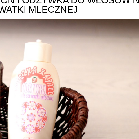
PON I ODŻYWKA DO WŁOSÓW 
WATKI MLECZNEJ