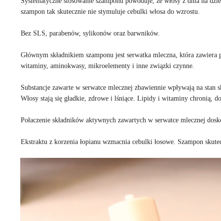
Systematyczne stosowanie szamponu powoduje, że włosy z dnia na dzień 
szampon tak skutecznie nie stymuluje cebulki włosa do wzrostu.
Bez SLS, parabenów, sylikonów oraz barwników.
Głównym składnikiem szamponu jest serwatka mleczna, która zawiera 
witaminy, aminokwasy, mikroelementy i inne związki czynne.
Substancje zawarte w serwatce mlecznej zbawiennie wpływają na stan s
Włosy stają się gładkie, zdrowe i lśniące. Lipidy i witaminy chronią, d
Połaczenie składników aktywnych zawartych w serwatce mlecznej doskon
Ekstraktu z korzenia łopianu wzmacnia cebulki łosowe. Szampon skutec