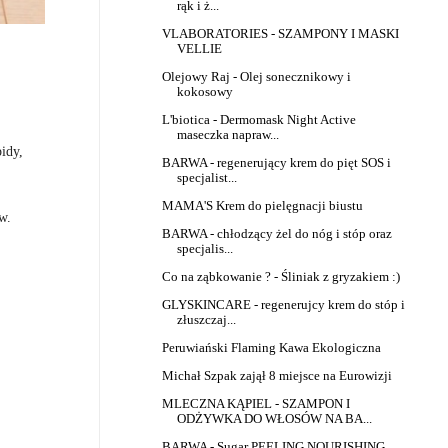
rąk i ż...
VLABORATORIES - SZAMPONY I MASKI
VELLIE
Olejowy Raj - Olej sonecznikowy i
kokosowy
L'biotica - Dermomask Night Active
maseczka napraw...
idy,
BARWA - regenerujący krem do pięt SOS i
specjalist...
MAMA'S Krem do pielęgnacji biustu
w.
BARWA - chłodzący żel do nóg i stóp oraz
specjalis...
Co na ząbkowanie ? - Śliniak z gryzakiem :)
GLYSKINCARE - regenerujcy krem do stóp i
złuszczaj...
Peruwiański Flaming Kawa Ekologiczna
Michał Szpak zajął 8 miejsce na Eurowizji
MLECZNA KĄPIEL - SZAMPON I
ODŻYWKA DO WŁOSÓW NA BA...
BARWA - Sugar PEELING NOURISHING