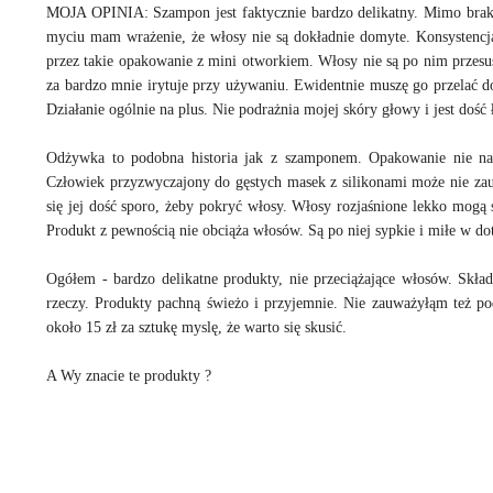
MOJA OPINIA: Szampon jest faktycznie bardzo delikatny. Mimo brak
myciu mam wrażenie, że włosy nie są dokładnie domyte. Konsystencja
przez takie opakowanie z mini otworkiem. Włosy nie są po nim przesus
za bardzo mnie irytuje przy używaniu. Ewidentnie muszę go przelać do 
Działanie ogólnie na plus. Nie podrażnia mojej skóry głowy i jest dość
Odżywka to podobna historia jak z szamponem. Opakowanie nie nada
Człowiek przyzwyczajony do gęstych masek z silikonami może nie za
się jej dość sporo, żeby pokryć włosy. Włosy rozjaśnione lekko mogą s
Produkt z pewnością nie obciąża włosów. Są po niej sypkie i miłe w d
Ogółem - bardzo delikatne produkty, nie przeciążające włosów. Skład
rzeczy. Produkty pachną świeżo i przyjemnie. Nie zauważyłąm też po
około 15 zł za sztukę myslę, że warto się skusić.
A Wy znacie te produkty ?