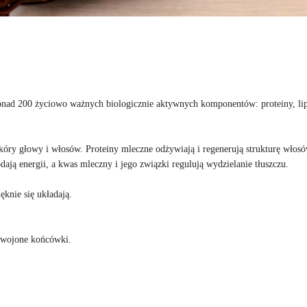
onad 200 życiowo ważnych biologicznie aktywnych komponentów: proteiny, lip
kóry głowy i włosów. Proteiny mleczne odżywiają i regenerują strukturę włosó
odają energii, a kwas mleczny i jego związki regulują wydzielanie tłuszczu.
ęknie się układają.
zdwojone końcówki.