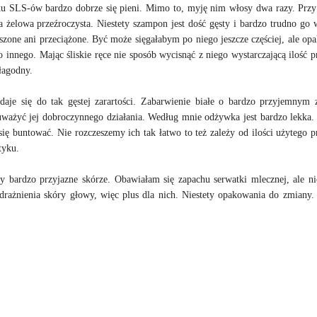
u SLS-ów bardzo dobrze się pieni. Mimo to, myję nim włosy dwa razy. Prz
 żelowa przeźroczysta. Niestety szampon jest dość gęsty i bardzo trudno go
zone ani przeciążone. Być może sięgałabym po niego jeszcze częściej, ale op
innego. Mając śliskie ręce nie sposób wycisnąć z niego wystarczającą ilość p
 łagodny.
je się do tak gęstej zarartości. Zabarwienie białe o bardzo przyjemnym 
uważyć jej dobroczynnego działania. Według mnie odżywka jest bardzo lekka
ię buntować. Nie rozczeszemy ich tak łatwo to też zależy od ilości użytego p
otyku.
y bardzo przyjazne skórze. Obawiałam się zapachu serwatki mlecznej, ale ni
drażnienia skóry głowy, więc plus dla nich. Niestety opakowania do zmiany.