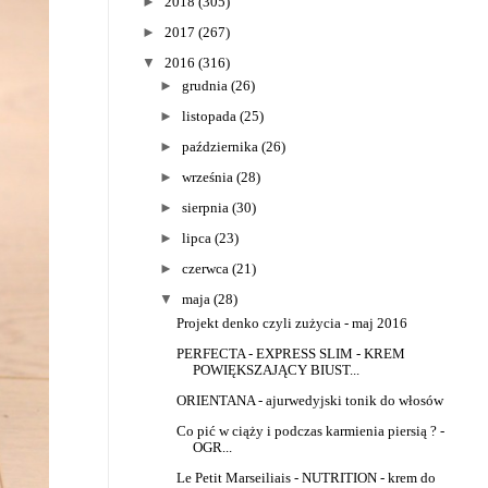
►
2018
(305)
►
2017
(267)
▼
2016
(316)
►
grudnia
(26)
►
listopada
(25)
►
października
(26)
►
września
(28)
►
sierpnia
(30)
►
lipca
(23)
►
czerwca
(21)
▼
maja
(28)
Projekt denko czyli zużycia - maj 2016
PERFECTA - EXPRESS SLIM - KREM
POWIĘKSZAJĄCY BIUST...
ORIENTANA - ajurwedyjski tonik do włosów
Co pić w ciąży i podczas karmienia piersią ? -
OGR...
Le Petit Marseiliais - NUTRITION - krem do