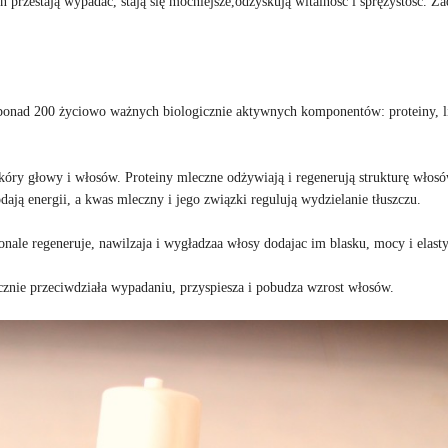
przestają wypadać, stają się mocniejsze,odzyskują witalność i sprężystość. Ż
ponad 200 życiowo ważnych biologicznie aktywnych komponentów: proteiny, l
kóry głowy i włosów. Proteiny mleczne odżywiają i regenerują strukturę włosó
odają energii, a kwas mleczny i jego związki regulują wydzielanie tłuszczu.
ale regeneruje, nawilzaja i wygładzaa włosy dodajac im blasku, mocy i elasty
znie przeciwdziała wypadaniu, przyspiesza i pobudza wzrost włosów.