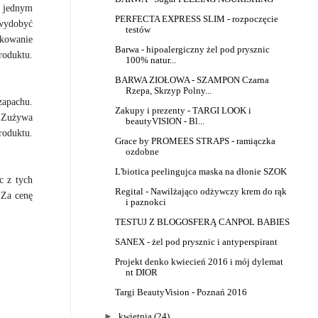
y jednym
PERFECTA EXPRESS SLIM - rozpoczęcie
 wydobyć
testów
akowanie
Barwa - hipoalergiczny żel pod prysznic
roduktu.
100% natur...
BARWA ZIOŁOWA - SZAMPON Czarna
Rzepa, Skrzyp Polny...
zapachu.
Zakupy i prezenty - TARGI LOOK i
. Zużywa
beautyVISION - Bl...
roduktu.
Grace by PROMEES STRAPS - ramiączka
ozdobne
L'biotica peelingujca maska na dłonie SZOK
c z tych
Regital - Nawilżająco odżywczy krem do rąk
 Za cenę
i paznokci
TESTUJ Z BLOGOSFERĄ CANPOL BABIES
SANEX - żel pod prysznic i antyperspirant
Projekt denko kwiecień 2016 i mój dylemat
nt DIOR
Targi BeautyVision - Poznań 2016
►
kwietnia
(24)