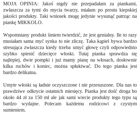
MOJA OPINIA: Jakoś nigdy nie przepadałam za piankami,
zwłaszcza za tymi do mycia twarzy, miałam po prostu kiepskiej
jakości produkty. Taki wniosek mogę jedynie wysunąć patrząc na
piankę MIKKOLO.
Wspomniany produkt śmiem twierdzić, że jest genialny. Ile to razy
musiałam sama myć synka to nie zliczę. Taka kąpiel bywa bardzo
stresująca zwłaszcza kiedy trzeba umyć głowę czyli odpowiednio
szybko spienić dziecięce włoski. Tutaj pianka sprawdza się
najlepiej, dwie pompki i już mamy pianę na włosach, dosłownie
kilka ruchów i koniec, można spłukiwać. Do tego pianka jest
bardzo delikatna.
Umyte włoski są ładnie oczyszczone i nie przesuszone. Dla nas to
prawdziwe odkrycie ostatnich miesięcy. Pianka jest dość droga bo
około 44 zł za 150 ml ale jak sami wiecie produkty tego typu są
bardzo wydajne. Polecam każdemu rodzicowi z czystym
sumieniem.