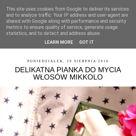
This site uses cookies from Google to deliver its services
and to analyze traffic. Your IP address and user-agent are
shared with Google along with performance and security
metrics to ensure quality of service, generate usage
statistics, and to detect and address abuse.
LEARN MORE
GOT IT
▼
PONIEDZIAŁEK, 29 SIERPNIA 2016
DELIKATNA PIANKA DO MYCIA
WŁOSÓW MIKKOLO