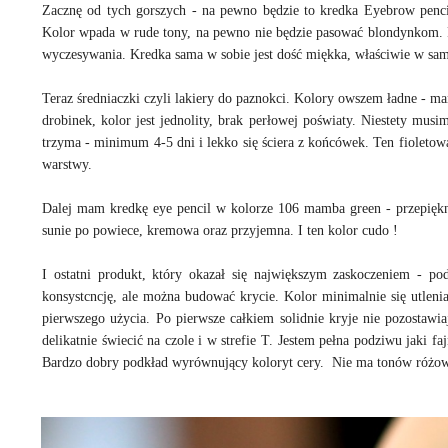
Zacznę od tych gorszych - na pewno będzie to kredka Eyebrow pencil
Kolor wpada w rude tony, na pewno nie będzie pasować blondynkom. P
wyczesywania. Kredka sama w sobie jest dość miękka, właściwie w sam 
Teraz średniaczki czyli lakiery do paznokci. Kolory owszem ładne - ma
drobinek, kolor jest jednolity, brak perłowej poświaty. Niestety mu
trzyma - minimum 4-5 dni i lekko się ściera z końcówek. Ten fioletowa
warstwy.
Dalej mam kredkę eye pencil w kolorze 106 mamba green - przepiękn
sunie po powiece, kremowa oraz przyjemna. I ten kolor cudo !
I ostatni produkt, który okazał się największym zaskoczeniem - p
konsystcncję, ale można budować krycie. Kolor minimalnie się utleni
pierwszego użycia. Po pierwsze całkiem solidnie kryje nie pozostawi
delikatnie świecić na czole i w strefie T. Jestem pełna podziwu jaki f
Bardzo dobry podkład wyrównujący koloryt cery. Nie ma tonów różo