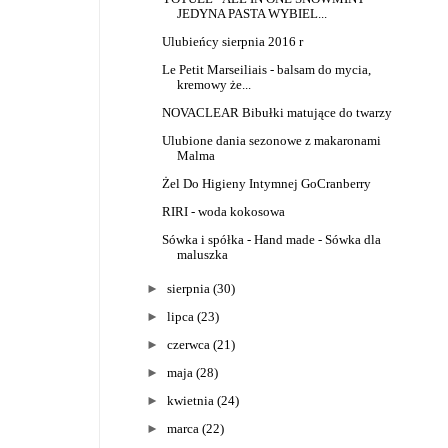
JEDYNA PASTA WYBIEL...
Ulubieńcy sierpnia 2016 r
Le Petit Marseiliais - balsam do mycia,
kremowy że...
NOVACLEAR Bibułki matujące do twarzy
Ulubione dania sezonowe z makaronami
Malma
Żel Do Higieny Intymnej GoCranberry
RIRI - woda kokosowa
Sówka i spółka - Hand made - Sówka dla
maluszka
►
sierpnia
(30)
►
lipca
(23)
►
czerwca
(21)
►
maja
(28)
►
kwietnia
(24)
►
marca
(22)