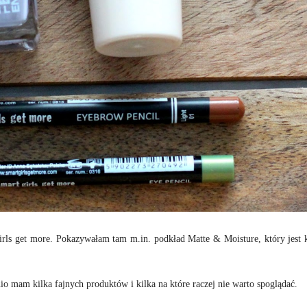
ls get more. Pokazywałam tam m.in. podkład Matte & Moisture, który jest k
io mam kilka fajnych produktów i kilka na które raczej nie warto spoglądać.