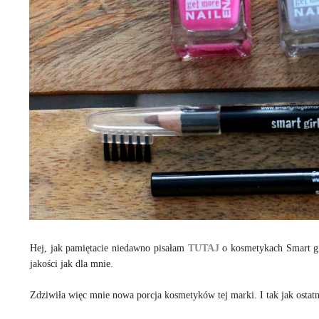
Hej, jak pamiętacie niedawno pisałam
TUTAJ
o kosmetykach Smart gir
jakości jak dla mnie.
Zdziwiła więc mnie nowa porcja kosmetyków tej marki. I tak jak ostatn