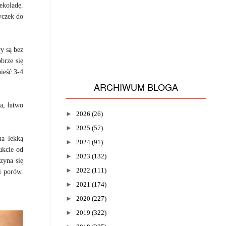
ekoladę.
yczek do
y są bez
brze się
ieść 3-4
ARCHIWUM BLOGA
a, łatwo
►
2026
(26)
►
2025
(57)
ma lekką
►
2024
(91)
ukcie od
►
2023
(132)
zyna się
►
2022
(111)
i porów.
►
2021
(174)
►
2020
(227)
►
2019
(322)