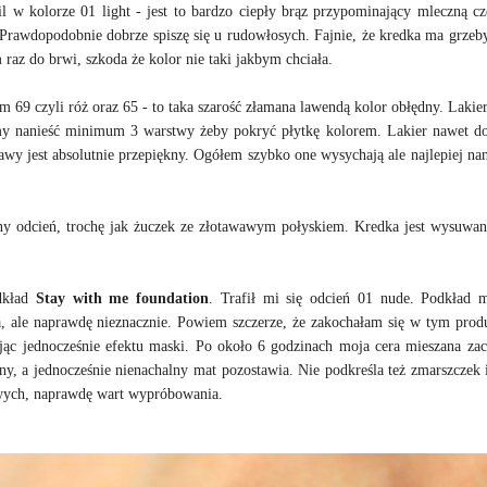
 w kolorze 01 light - jest to bardzo ciepły brąz przypominający mleczną cz
rawdopodobnie dobrze spiszę się u rudowłosych. Fajnie, że kredka ma grzeb
raz do brwi, szkoda że kolor nie taki jakbym chciała.
m 69 czyli róż oraz 65 - to taka szarość złamana lawendą kolor obłędny. Lakier
simy nanieść minimum 3 warstwy żeby pokryć płytkę kolorem. Lakier nawet do
wy jest absolutnie przepiękny. Ogółem szybko one wysychają ale najlepiej nan
y odcień, trochę jak żuczek ze złotawawym połyskiem. Kredka jest wysuwan
odkład
Stay with me foundation
. Trafił mi się odcień 01 nude. Podkład 
a, ale naprawdę nieznacznie. Powiem szczerze, że zakochałam się w tym prod
ając jednocześnie efektu maski. Po około 6 godzinach moja cera mieszana zac
ajny, a jednocześnie nienachalny mat pozostawia. Nie podkreśla też zmarszczek 
wych, naprawdę wart wypróbowania.