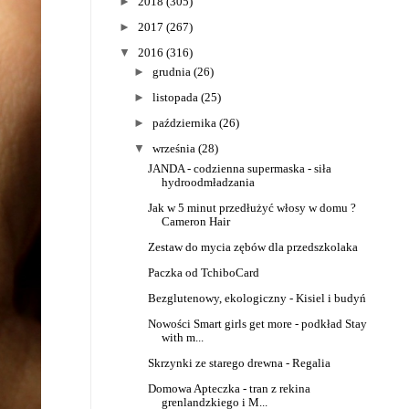
►
2018
(305)
►
2017
(267)
▼
2016
(316)
►
grudnia
(26)
►
listopada
(25)
►
października
(26)
▼
września
(28)
JANDA - codzienna supermaska - siła
hydroodmładzania
Jak w 5 minut przedłużyć włosy w domu ?
Cameron Hair
Zestaw do mycia zębów dla przedszkolaka
Paczka od TchiboCard
Bezglutenowy, ekologiczny - Kisiel i budyń
Nowości Smart girls get more - podkład Stay
with m...
Skrzynki ze starego drewna - Regalia
Domowa Apteczka - tran z rekina
grenlandzkiego i M...