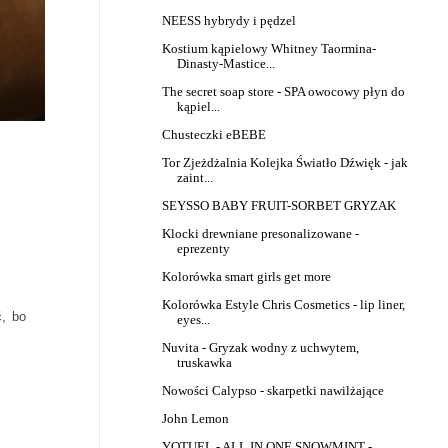
NEESS hybrydy i pędzel
Kostium kąpielowy Whitney Taormina-
Dinasty-Mastice...
The secret soap store - SPA owocowy płyn do
kąpiel...
Chusteczki eBEBE
Tor Zjeżdżalnia Kolejka Światło Dźwięk - jak
zaint...
SEYSSO BABY FRUIT-SORBET GRYZAK
Klocki drewniane presonalizowane -
eprezenty
Kolorówka smart girls get more
Kolorówka Estyle Chris Cosmetics - lip liner,
ć, bo
eyes...
Nuvita - Gryzak wodny z uchwytem,
truskawka
Nowości Calypso - skarpetki nawilżające
John Lemon
YOTUEL - ALL IN ONE SNOWMINT -