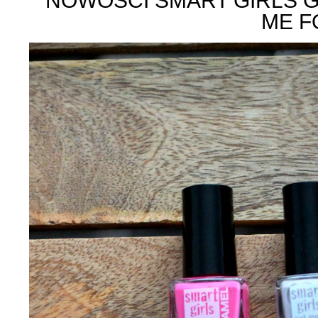
NOWOŚCI SMART GIRLS G
ME F