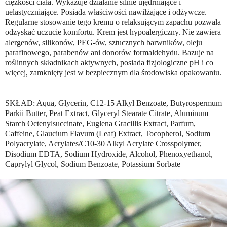
ciężkości ciała. Wykazuje działanie silnie ujędrniające i
uelastyczniające. Posiada właściwości nawilżające i odżywcze.
Regularne stosowanie tego kremu o relaksującym zapachu pozwala
odzyskać uczucie komfortu. Krem jest hypoalergiczny. Nie zawiera
alergenów, silikonów, PEG-ów, sztucznych barwników, oleju
parafinowego, parabenów ani donorów formaldehydu. Bazuje na
roślinnych składnikach aktywnych, posiada fizjologiczne pH i co
więcej, zamknięty jest w bezpiecznym dla środowiska opakowaniu.
SKŁAD: Aqua, Glycerin, C12-15 Alkyl Benzoate, Butyrospermum
Parkii Butter, Peat Extract, Glyceryl Stearate Citrate, Aluminum
Starch Octenylsuccinate, Euglena Gracillis Extract, Parfum,
Caffeine, Glaucium Flavum (Leaf) Extract, Tocopherol, Sodium
Polyacrylate, Acrylates/C10-30 Alkyl Acrylate Crosspolymer,
Disodium EDTA, Sodium Hydroxide, Alcohol, Phenoxyethanol,
Caprylyl Glycol, Sodium Benzoate, Potassium Sorbate