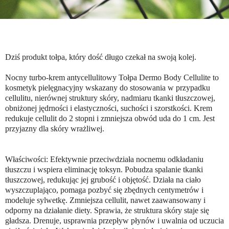
Dziś produkt tołpa, który dość długo czekał na swoją kolej.
Nocny turbo-krem antycellulitowy Tołpa Dermo Body Cellulite to
kosmetyk pielęgnacyjny wskazany do stosowania w przypadku
cellulitu, nierównej struktury skóry, nadmiaru tkanki tłuszczowej,
obniżonej jędrności i elastyczności, suchości i szorstkości. Krem
redukuje cellulit do 2 stopni i zmniejsza obwód uda do 1 cm. Jest
przyjazny dla skóry wrażliwej.
Właściwości: Efektywnie przeciwdziała nocnemu odkładaniu
tłuszczu i wspiera eliminację toksyn. Pobudza spalanie tkanki
tłuszczowej, redukując jej grubość i objętość. Działa na ciało
wyszczuplająco, pomaga pozbyć się zbędnych centymetrów i
modeluje sylwetkę. Zmniejsza cellulit, nawet zaawansowany i
odporny na działanie diety. Sprawia, że struktura skóry staje się
gładsza. Drenuje, usprawnia przepływ płynów i uwalnia od uczucia