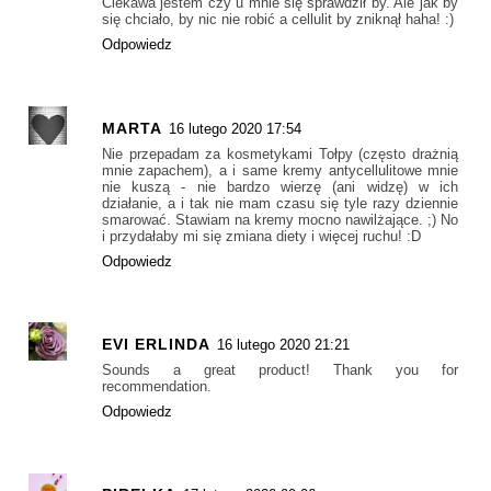
Ciekawa jestem czy u mnie się sprawdził by. Ale jak by
się chciało, by nic nie robić a cellulit by zniknął haha! :)
Odpowiedz
MARTA
16 lutego 2020 17:54
Nie przepadam za kosmetykami Tołpy (często drażnią
mnie zapachem), a i same kremy antycellulitowe mnie
nie kuszą - nie bardzo wierzę (ani widzę) w ich
działanie, a i tak nie mam czasu się tyle razy dziennie
smarować. Stawiam na kremy mocno nawilżające. ;) No
i przydałaby mi się zmiana diety i więcej ruchu! :D
Odpowiedz
EVI ERLINDA
16 lutego 2020 21:21
Sounds a great product! Thank you for
recommendation.
Odpowiedz