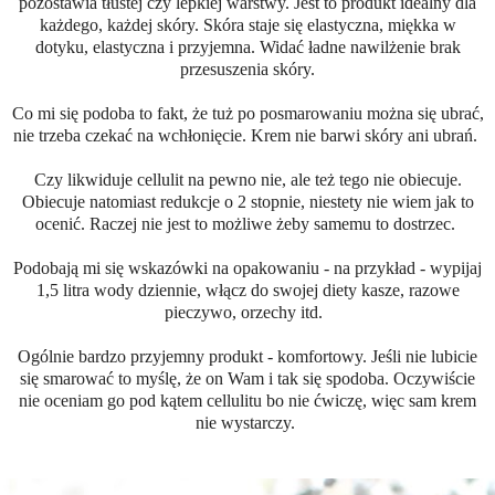
pozostawia tłustej czy lepkiej warstwy. Jest to produkt idealny dla
każdego, każdej skóry. Skóra staje się elastyczna, miękka w
dotyku, elastyczna i przyjemna. Widać ładne nawilżenie brak
przesuszenia skóry.
Co mi się podoba to fakt, że tuż po posmarowaniu można się ubrać,
nie trzeba czekać na wchłonięcie. Krem nie barwi skóry ani ubrań.
Czy likwiduje cellulit na pewno nie, ale też tego nie obiecuje.
Obiecuje natomiast redukcje o 2 stopnie, niestety nie wiem jak to
ocenić. Raczej nie jest to możliwe żeby samemu to dostrzec.
Podobają mi się wskazówki na opakowaniu - na przykład - wypijaj
1,5 litra wody dziennie, włącz do swojej diety kasze, razowe
pieczywo, orzechy itd.
Ogólnie bardzo przyjemny produkt - komfortowy. Jeśli nie lubicie
się smarować to myślę, że on Wam i tak się spodoba. Oczywiście
nie oceniam go pod kątem cellulitu bo nie ćwiczę, więc sam krem
nie wystarczy.