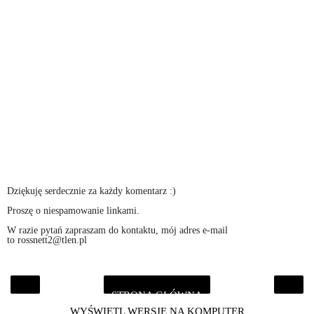
Dziękuję serdecznie za każdy komentarz :)
Proszę o niespamowanie linkami.
W razie pytań zapraszam do kontaktu, mój adres e-mail
to rossnett2@tlen.pl
STRONA GŁÓWNA
‹
›
WYŚWIETL WERSJĘ NA KOMPUTER