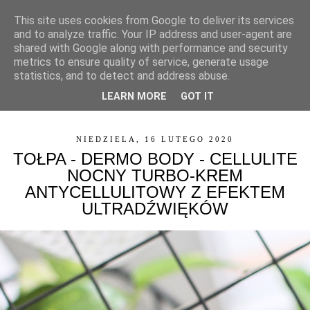
This site uses cookies from Google to deliver its services
and to analyze traffic. Your IP address and user-agent are
shared with Google along with performance and security
metrics to ensure quality of service, generate usage
statistics, and to detect and address abuse.
LEARN MORE
GOT IT
▼
NIEDZIELA, 16 LUTEGO 2020
TOŁPA - DERMO BODY - CELLULITE
NOCNY TURBO-KREM
ANTYCELLULITOWY Z EFEKTEM
ULTRADŹWIĘKÓW