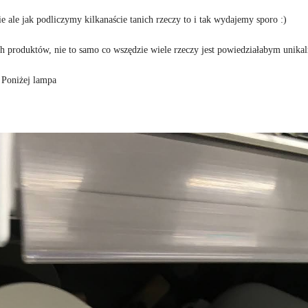
ie ale jak podliczymy kilkanaście tanich rzeczy to i tak wydajemy sporo :)
h produktów, nie to samo co wszędzie wiele rzeczy jest powiedziałabym unika
Poniżej lampa