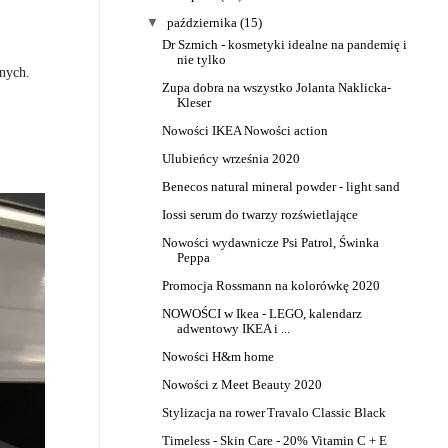
▼
października
(15)
Dr Szmich - kosmetyki idealne na pandemię i
nie tylko
lnych.
Zupa dobra na wszystko Jolanta Naklicka-
Kleser
Nowości IKEA
Nowości action
Ulubieńcy września 2020
Benecos natural mineral powder - light sand
Iossi serum do twarzy rozświetlające
Nowości wydawnicze Psi Patrol, Świnka
Peppa
Promocja Rossmann na kolorówkę 2020
NOWOŚCI w Ikea - LEGO, kalendarz
adwentowy IKEA i ...
Nowości H&m home
Nowości z Meet Beauty 2020
Stylizacja na rower
Travalo Classic Black
Timeless - Skin Care - 20% Vitamin C + E