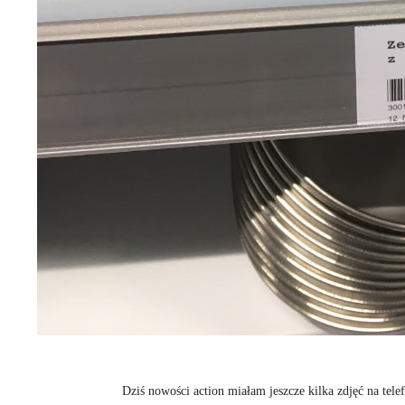
Dziś nowości action miałam jeszcze kilka zdjęć na tel