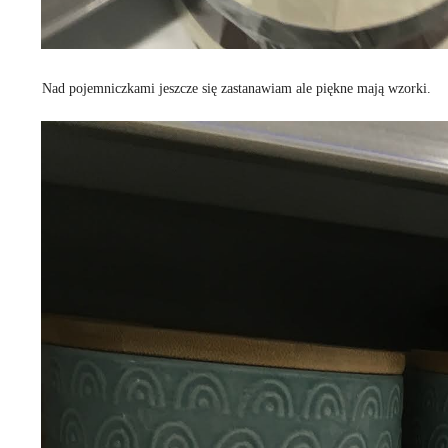
Nad pojemniczkami jeszcze się zastanawiam ale piękne mają wzorki.