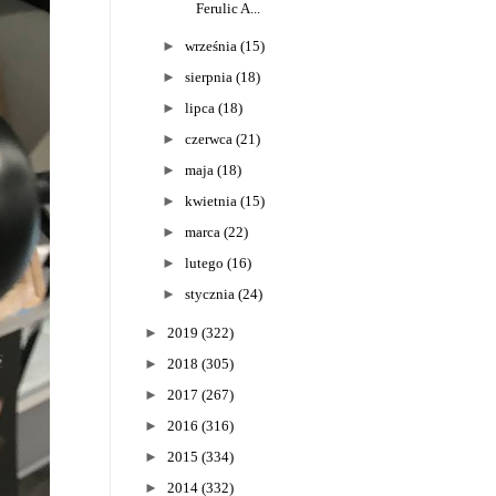
Ferulic A...
►
września
(15)
►
sierpnia
(18)
►
lipca
(18)
►
czerwca
(21)
►
maja
(18)
►
kwietnia
(15)
►
marca
(22)
►
lutego
(16)
►
stycznia
(24)
►
2019
(322)
►
2018
(305)
►
2017
(267)
►
2016
(316)
►
2015
(334)
►
2014
(332)