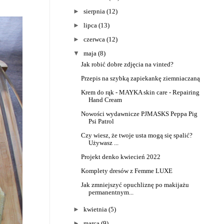
►
sierpnia
(12)
►
lipca
(13)
►
czerwca
(12)
▼
maja
(8)
Jak robić dobre zdjęcia na vinted?
Przepis na szybką zapiekankę ziemniaczaną
Krem do rąk - MAYKA skin care - Repairing
Hand Cream
Nowości wydawnicze PJMASKS Peppa Pig
Psi Patrol
Czy wiesz, że twoje usta mogą się spalić?
Używasz ...
Projekt denko kwiecień 2022
Komplety dresów z Femme LUXE
Jak zmniejszyć opuchliznę po makijażu
permanentnym...
►
kwietnia
(5)
►
marca
(9)