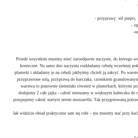
- przyprawy: sól pieprz,
- o
-se
Przede wszystkim musimy mieć żaroodporne naczynie, do którego wsz
konieczne. Na samo dno naczynia rozkładamy cebulę wcześniej pokr
plasterki i układamy je na cebuli jakbyśmy chcieli ją zakryć. Po war
przyprawione solą, przyprawą do kurczaka, czosnkiem granulowanym 
warstwa to ponownie ziemniaki również w plasterkach, którymi pr
dodajemy 2 całe jajka - całość mieszamy w większym kubeczku do 
posypujemy całość startym serem mozzarella. Tak przygotowaną potra
Jak widzicie obiad praktycznie sam się robi
nie musimy stać przy kuch
–
Lu