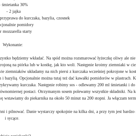
- śmietanka 30%
- 2 jajka
 przyprawa do kurczaka, bazylia, czosnek
pcjonalnie pomidory
r mozzarella starty
Wykonanie:
ystko będziemy wkładać. Na spód można rozsmarować łyżeczkę oliwy ale nie j
ojoną na piórka lub w kostkę, jak kto woli. Następnie kroimy ziemniaki w cie
stwie ziemniaków układamy na nich piersi z kurczaka wcześniej pokrojone w kos
i bazylią. Opcjonalnie można tutaj też dać kawałki pomidorów w plastrach. K
zykrywamy kurczaka. Następnie robimy sos - odlewamy 200 ml śmietanki i do 
równomiernej postaci. Otrzymanym sosem polewamy wszystkie składniki. Na k
wę wstawiamy do piekarnika na około 50 minut na 200 stopni. Ja włączam ter
ni i pilnować. Danie wystarczy spokojnie na kilka dni, a przy tym jest bardzo
i sycące.
bicie zapiekanki?