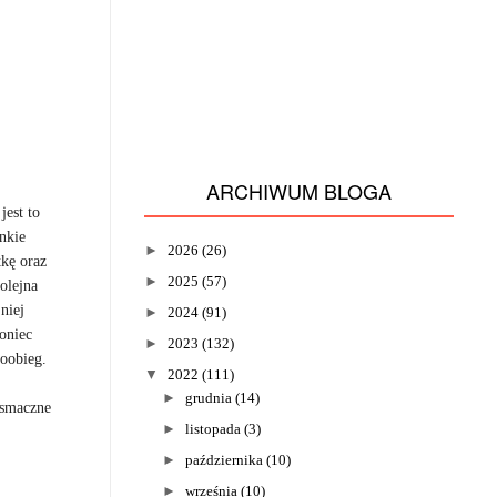
ARCHIWUM BLOGA
est to
nkie
►
2026
(26)
tkę oraz
►
2025
(57)
olejna
niej
►
2024
(91)
oniec
►
2023
(132)
moobieg.
▼
2022
(111)
►
grudnia
(14)
 smaczne
►
listopada
(3)
►
października
(10)
►
września
(10)