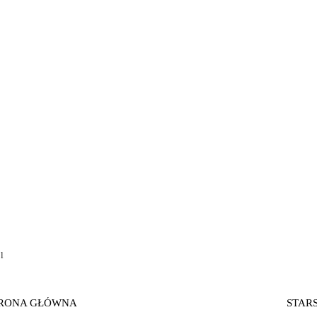
l
RONA GŁÓWNA
STAR