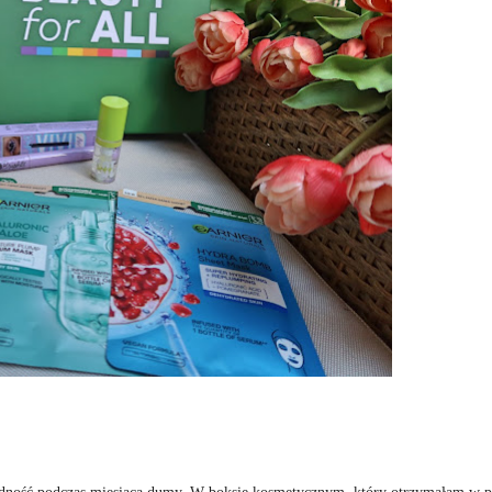
rodność podczas miesiąca dumy. W boksie kosmetycznym, który otrzymałam w p