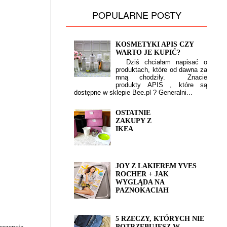
POPULARNE POSTY
KOSMETYKI APIS CZY
WARTO JE KUPIĆ?
Dziś chciałam napisać o
produktach, które od dawna za
mną chodziły. Znacie
produkty APIS , które są
dostępne w sklepie Bee.pl ? Generalni...
OSTATNIE
ZAKUPY Z
IKEA
JOY Z LAKIEREM YVES
ROCHER + JAK
WYGLĄDA NA
PAZNOKACIAH
5 RZECZY, KTÓRYCH NIE
rezencie
POTRZEBUJESZ W