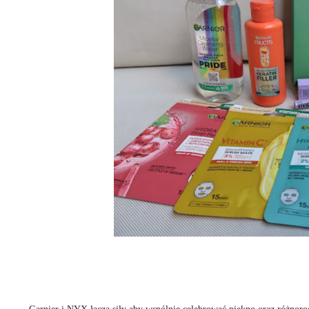
Garnier i NYX łączą siły aby wspólnie celebrować piękno oraz różno