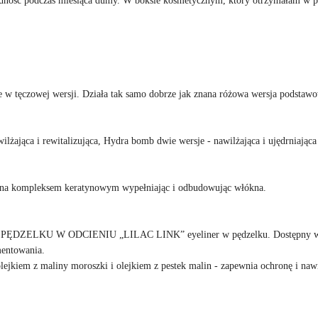
ęczowej wersji. Działa tak samo dobrze jak znana różowa wersja podstawo
lżająca i rewitalizująca, Hydra bomb dwie wersje - nawilżająca i ujędrniająca
na kompleksem keratynowym wypełniając i odbudowując włókna.
LKU W ODCIENIU „LILAC LINK” eyeliner w pędzelku. Dostępny w
mentowania.
em z maliny moroszki i olejkiem z pestek malin - zapewnia ochronę i nawi