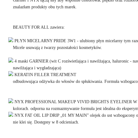
znalazłam produkty obu tych marek.
BEAUTY FOR ALL zawiera:
PŁYN MICELARNY PRIDE 3W1 - ulubiony płyn micelarny tym raze w t
Micele usuwają z twarzy pozostałości kosmetyków.
4 maski GARNIER (wit C rozświetlająca i nawilżająca, haluronic - nawi
nawilżająca i wygładzająca)
KERATIN FILLER TREATMENT
odbudowująca odżywka do włosów do spłukiwania. Formuła wzbogaco
NYX PROFESSIONAL MAKEUP VIVID BRIGHTS EYELINER W PĘDZE
kolorach. odporna na rozmazmywanie formuła jest idealna do ekspery
NYX FAT OIL LIP DRIP „01 MY MAIN” olejek do ust wzbogacony olejki
nie klei się. Dostępny w 8 odcieniach.