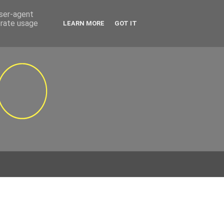
user-agent
erate usage
LEARN MORE
GOT IT