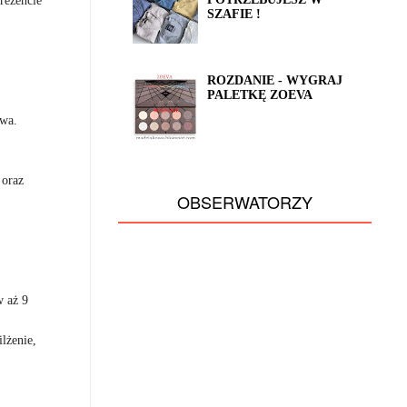
SZAFIE !
ROZDANIE - WYGRAJ
PALETKĘ ZOEVA
wa.
 oraz
OBSERWATORZY
 aż 9
lżenie,