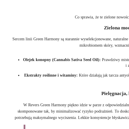
Co sprawia, że te zielone nowośc
Zielona mo
Sercem linii Green Harmony są starannie wyselekcjonowane, naturalne 
mikrobiomem skóry, wzmacniają
Olejek konopny (Cannabis Sativa Seed Oil):
Prawdziwy mistrz
i 
Ekstrakty roślinne i witaminy:
Które działają jak tarcza antyo
Pielęgnacja, 
W Revers Green Harmony piękno idzie w parze z odpowiedzialnoś
skomponowane tak, by minimalizować ryzyko podrażnień. To doskon
potrzebują maksymalnego wyciszenia. Lekkie konsystencje błyskawiczn