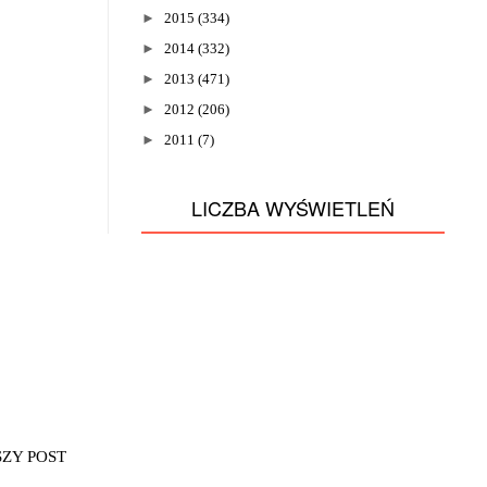
►
2015
(334)
►
2014
(332)
►
2013
(471)
►
2012
(206)
►
2011
(7)
LICZBA WYŚWIETLEŃ
SZY POST