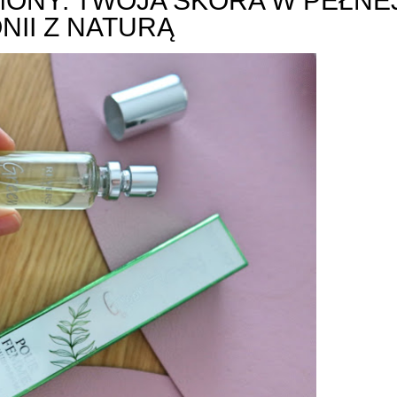
ONY: TWOJA SKÓRA W PEŁNE
II Z NATURĄ