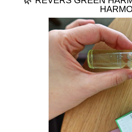
🌿 REVERS GREEN HARM
HARMON