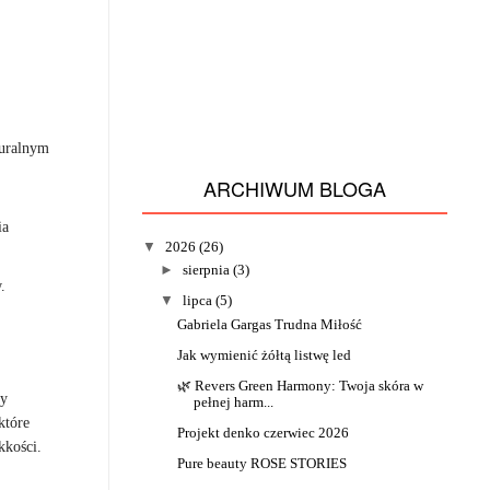
turalnym
ARCHIWUM BLOGA
ia
▼
2026
(26)
►
sierpnia
(3)
.
▼
lipca
(5)
Gabriela Gargas Trudna Miłość
Jak wymienić żółtą listwę led
🌿 Revers Green Harmony: Twoja skóra w
ły
pełnej harm...
które
Projekt denko czerwiec 2026
kkości.
Pure beauty ROSE STORIES