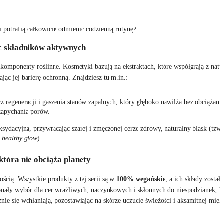
i potrafią całkowicie odmienić codzienną rutynę?
c składników aktywnych
komponenty roślinne. Kosmetyki bazują na ekstraktach, które współgrają z na
c jej barierę ochronną. Znajdziesz tu m.in.:
 regeneracji i gaszenia stanów zapalnych, który głęboko nawilża bez obciążan
zapychania porów.
ksydacyjna, przywracając szarej i zmęczonej cerze zdrowy, naturalny blask (tzw
healthy glow
).
która nie obciąża planety
cią. Wszystkie produkty z tej serii są w
100% wegańskie
, a ich składy zosta
ały wybór dla cer wrażliwych, naczynkowych i skłonnych do niespodzianek, 
ie się wchłaniają, pozostawiając na skórze uczucie świeżości i aksamitnej mię