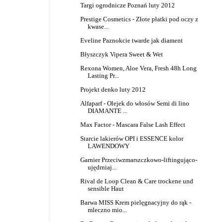
Targi ogrodnicze Poznań luty 2012
Prestige Cosmetics - Złote płatki pod oczy z
kwase...
Eveline Paznokcie twarde jak diament
Błyszczyk Vipera Sweet & Wet
Rexona Women, Aloe Vera, Fresh 48h Long
Lasting Pr...
Projekt denko luty 2012
Alfaparf - Olejek do włosów Semi di lino
DIAMANTE ...
Max Factor - Mascara False Lash Effect
Starcie lakierów OPI i ESSENCE kolor
LAWENDOWY
Garnier Przeciwzmarszczkowo-liftingująco-
ujędrniaj...
Rival de Loop Clean & Care trockene und
sensible Haut
Barwa MISS Krem pielęgnacyjny do rąk -
mleczno mio...