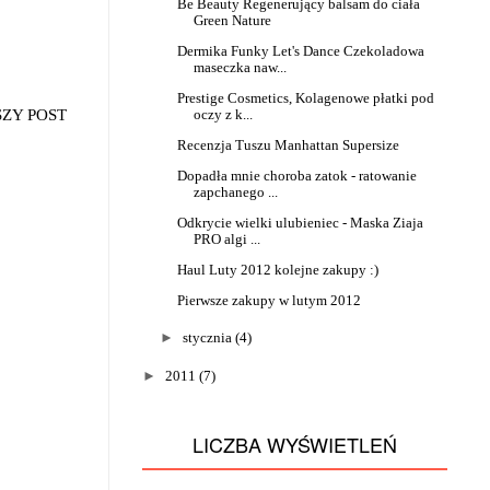
Be Beauty Regenerujący balsam do ciała
Green Nature
Dermika Funky Let's Dance Czekoladowa
maseczka naw...
Prestige Cosmetics, Kolagenowe płatki pod
oczy z k...
SZY POST
Recenzja Tuszu Manhattan Supersize
Dopadła mnie choroba zatok - ratowanie
zapchanego ...
Odkrycie wielki ulubieniec - Maska Ziaja
PRO algi ...
Haul Luty 2012 kolejne zakupy :)
Pierwsze zakupy w lutym 2012
►
stycznia
(4)
►
2011
(7)
LICZBA WYŚWIETLEŃ