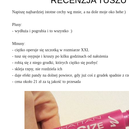
RECENZJA TUSZU
Napiszę najbardziej istotne cechy wg mnie, a na dole moje oko hehe:)
Plusy:
- wydłuża i pogrubia i to wszystko :)
Minusy:
- ciężko operuje się szczotką w rozmiarze XXL
- tusz się osypuje i kruszy po kilku godzinach od nałożenia
- robią się z niego grudki, których ciężko się pozbyć
- skleja rzęsy, nie rozdziela ich
- daje efekt pandy na dolnej powiece, gdy już coś z grudek spadnie z rzę
- cena około 21 zł za tą jakość to przesada