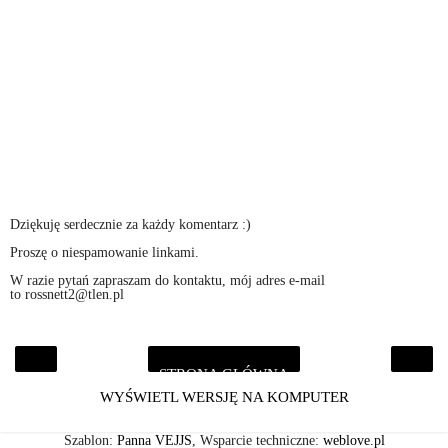
Dziękuję serdecznie za każdy komentarz :)
Proszę o niespamowanie linkami.
W razie pytań zapraszam do kontaktu, mój adres e-mail
to rossnett2@tlen.pl
STRONA GŁÓWNA
‹
›
WYŚWIETL WERSJĘ NA KOMPUTER
Szablon:
Panna VEJJS
, Wsparcie techniczne:
weblove.pl