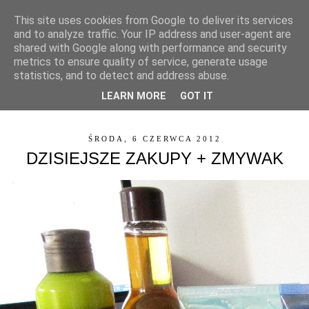
This site uses cookies from Google to deliver its services
and to analyze traffic. Your IP address and user-agent are
shared with Google along with performance and security
metrics to ensure quality of service, generate usage
statistics, and to detect and address abuse.
LEARN MORE
GOT IT
▼
ŚRODA, 6 CZERWCA 2012
DZISIEJSZE ZAKUPY + ZMYWAK