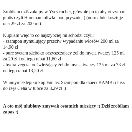
Zrobiłam dziś zakupy w Yves rocher, głównie po to aby otrzymac
gratis czyli Hammam oliwke pod prysznic :) (normalnie kosztuje
ona 29 zł za 200 ml)
Kupiłam więc to co najszybciej mi schodzi czyli:
- szampon stymulujący przeciw wypadaniu włosów 200 ml za
14,90 zł
- pure syetem głęboko oczyszczający żel do mycia twarzy 125 ml
za 29 zł i od tego rabat 11,60 zl
- hydra vegetal odświeżający żel do mycia twarzy 125 ml za 33 zł i
od tego rabat 13,20 zl
W innym sklepiku kupiłam też Szampon dla dzieci BAMBi i tusz
do rzęs Celia w tubce za 3,29 zł :)
A oto mój ulubiony zmywak ostatnich miesięcy :) Dziś zrobiłam
zapas :)