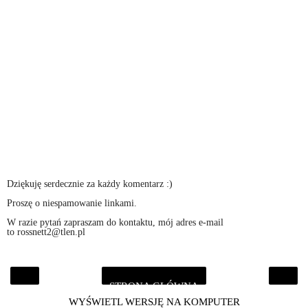
Dziękuję serdecznie za każdy komentarz :)
Proszę o niespamowanie linkami.
W razie pytań zapraszam do kontaktu, mój adres e-mail
to rossnett2@tlen.pl
STRONA GŁÓWNA
‹
›
WYŚWIETL WERSJĘ NA KOMPUTER