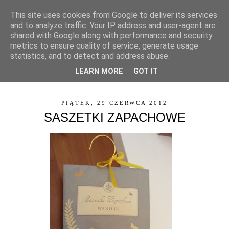
This site uses cookies from Google to deliver its services
and to analyze traffic. Your IP address and user-agent are
shared with Google along with performance and security
metrics to ensure quality of service, generate usage
statistics, and to detect and address abuse.
LEARN MORE
GOT IT
▼
PIĄTEK, 29 CZERWCA 2012
SASZETKI ZAPACHOWE