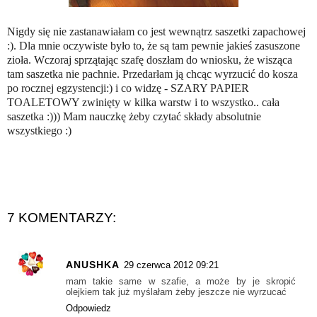
Nigdy się nie zastanawiałam co jest wewnątrz saszetki zapachowej
:). Dla mnie oczywiste było to, że są tam pewnie jakieś zasuszone
zioła. Wczoraj sprzątając szafę doszłam do wniosku, że wisząca
tam saszetka nie pachnie. Przedarłam ją chcąc wyrzucić do kosza
po rocznej egzystencji:) i co widzę - SZARY PAPIER
TOALETOWY zwinięty w kilka warstw i to wszystko.. cała
saszetka :))) Mam nauczkę żeby czytać składy absolutnie
wszystkiego :)
7 KOMENTARZY:
ANUSHKA
29 czerwca 2012 09:21
mam takie same w szafie, a może by je skropić
olejkiem tak już myślałam żeby jeszcze nie wyrzucać
Odpowiedz