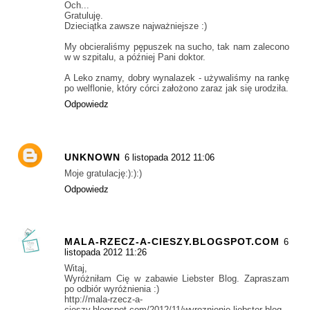
Och...
Gratuluję.
Dzieciątka zawsze najważniejsze :)
My obcieraliśmy pępuszek na sucho, tak nam zalecono
w w szpitalu, a później Pani doktor.
A Leko znamy, dobry wynalazek - używaliśmy na rankę
po welflonie, który córci założono zaraz jak się urodziła.
Odpowiedz
UNKNOWN
6 listopada 2012 11:06
Moje gratulację:):):)
Odpowiedz
MALA-RZECZ-A-CIESZY.BLOGSPOT.COM
6
listopada 2012 11:26
Witaj,
Wyróżniłam Cię w zabawie Liebster Blog. Zapraszam
po odbiór wyróżnienia :)
http://mala-rzecz-a-
cieszy.blogspot.com/2012/11/wyroznienie-liebster-blog-