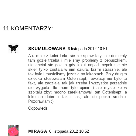
11 KOMENTARZY:
SKUMULOWANA
6 listopada 2012 10:51
A u mnie z kolei Leko sie nie sprawdzily, nie docieraly
tam gdzie trzeba i mielismy problemy z pepuszkiem,
nie chcial sie goic a gdy kikut odpadl pepek sie nie
skleil tylko zostala w nim dziura, brzmi strasznie, ale
tak bylo i musielismy jezdzic po lekarzach. Przy drugim
dziecku stosowalam Octenisept, rewelacji nie bylo to
fakt, ale zadzialal tak jak trzeba i wszystko porzadnie
sie wygoilo. Ile mam tyle opinii :) ale mysle ze w
szpitalu zbyt mocno zareklamowali ten Octenisept, a
leko sa dobre i tak i tak, ale do pepka srednio.
Pozdrawiam ;)
Odpowiedz
MIRAGA
6 listopada 2012 10:52