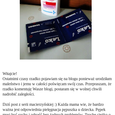
Witajcie!
Ostatnimi czasy rzadko pojawiam się na blogu ponieważ urodziłam
maleństwo i jemu w całości poświęcam swój czas. Przepraszam, że
rzadko komentuję Wasze blogi, postaram się w wolnej chwili
nadrobić zaległości.
Dziś post z serii macierzyńskiej :) Każda mama wie, że bardzo
ważna jest odpowiednia pielęgnacja pępuszka u dziecka. Pępek
musi być suchy i odpaść bez żadnych problemów. Trochę ciężko o