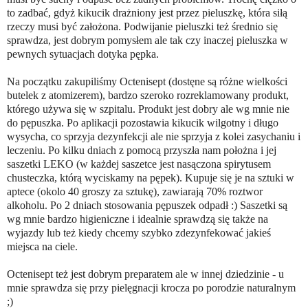
to zadbać, gdyż kikucik drażniony jest przez pieluszkę, która siłą
rzeczy musi być założona. Podwijanie pieluszki też średnio się
sprawdza, jest dobrym pomysłem ale tak czy inaczej pieluszka w
pewnych sytuacjach dotyka pępka.
Na początku zakupiliśmy Octenisept (dostęne są różne wielkości
butelek z atomizerem), bardzo szeroko rozreklamowany produkt,
którego używa się w szpitalu. Produkt jest dobry ale wg mnie nie
do pępuszka. Po aplikacji pozostawia kikucik wilgotny i długo
wysycha, co sprzyja dezynfekcji ale nie sprzyja z kolei zasychaniu i
leczeniu. Po kilku dniach z pomocą przyszła nam położna i jej
saszetki LEKO (w każdej saszetce jest nasączona spirytusem
chusteczka, którą wyciskamy na pępek). Kupuje się je na sztuki w
aptece (okolo 40 groszy za sztukę), zawiarają 70% roztwor
alkoholu. Po 2 dniach stosowania pępuszek odpadł :) Saszetki są
wg mnie bardzo higieniczne i idealnie sprawdzą się także na
wyjazdy lub też kiedy chcemy szybko zdezynfekować jakieś
miejsca na ciele.
Octenisept też jest dobrym preparatem ale w innej dziedzinie - u
mnie sprawdza się przy pielęgnacji krocza po porodzie naturalnym
;)