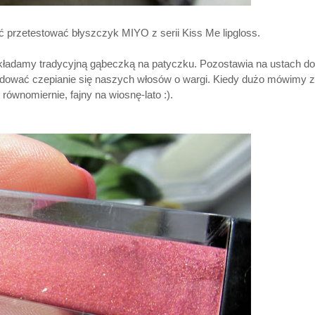
przetestować błyszczyk MIYO z serii Kiss Me lipgloss.
kładamy tradycyjną gąbeczką na patyczku. Pozostawia na ustach d
wodować czepianie się naszych włosów o wargi. Kiedy dużo mówimy z
równomiernie, fajny na wiosnę-lato :).