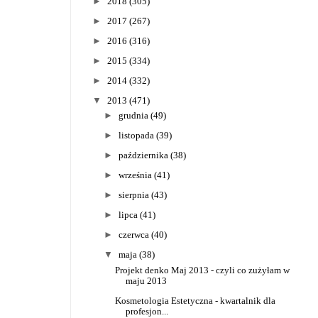
►
2018
(305)
►
2017
(267)
►
2016
(316)
►
2015
(334)
►
2014
(332)
▼
2013
(471)
►
grudnia
(49)
►
listopada
(39)
►
października
(38)
►
września
(41)
►
sierpnia
(43)
►
lipca
(41)
►
czerwca
(40)
▼
maja
(38)
Projekt denko Maj 2013 - czyli co zużyłam w
maju 2013
Kosmetologia Estetyczna - kwartalnik dla
profesjon...