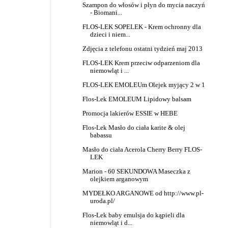
Szampon do włosów i płyn do mycia naczyń
- Biomani...
FLOS-LEK SOPELEK - Krem ochronny dla
dzieci i niem...
Zdjęcia z telefonu ostatni tydzień maj 2013
FLOS-LEK Krem przeciw odparzeniom dla
niemowląt i ...
FLOS-LEK EMOLEUm Olejek myjący 2 w 1
Flos-Lek EMOLEUM Lipidowy balsam
Promocja lakierów ESSIE w HEBE
Flos-Lek Masło do ciała karite & olej
babassu
Masło do ciała Acerola Cherry Berry FLOS-
LEK
Marion - 60 SEKUNDOWA Maseczka z
olejkiem arganowym
MYDEŁKO ARGANOWE od http://www.pl-
uroda.pl/
Flos-Lek baby emulsja do kąpieli dla
niemowląt i d...