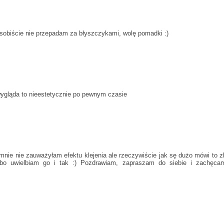
 osobiście nie przepadam za błyszczykami, wolę pomadki :)
 wygląda to nieestetycznie po pewnym czasie
 mnie nie zauważyłam efektu klejenia ale rzeczywiście jak sę dużo mówi to z
 bo uwielbiam go i tak :) Pozdrawiam, zapraszam do siebie i zachęca