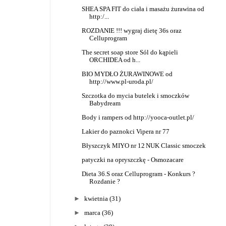
SHEA SPA FIT do ciała i masażu żurawina od
http:/...
ROZDANIE !!! wygraj dietę 36s oraz
Celluprogram
The secret soap store Sól do kąpieli
ORCHIDEA od h...
BIO MYDŁO ŻURAWINOWE od
http://www.pl-uroda.pl/
Szczotka do mycia butelek i smoczków
Babydream
Body i rampers od http://yooca-outlet.pl/
Lakier do paznokci Vipera nr 77
Błyszczyk MIYO nr 12
NUK Classic smoczek
patyczki na opryszczkę - Osmozacare
Dieta 36.S oraz Celluprogram - Konkurs ?
Rozdanie ?
►
kwietnia
(31)
►
marca
(36)