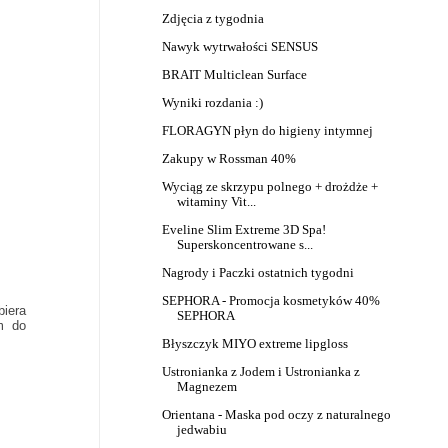
Zdjęcia z tygodnia
Nawyk wytrwałości SENSUS
BRAIT Multiclean Surface
Wyniki rozdania :)
FLORAGYN płyn do higieny intymnej
Zakupy w Rossman 40%
Wyciąg ze skrzypu polnego + drożdże +
witaminy Vit...
Eveline Slim Extreme 3D Spa!
Superskoncentrowane s...
Nagrody i Paczki ostatnich tygodni
SEPHORA - Promocja kosmetyków 40%
biera
SEPHORA
m do
Błyszczyk MIYO extreme lipgloss
Ustronianka z Jodem i Ustronianka z
Magnezem
Orientana - Maska pod oczy z naturalnego
jedwabiu