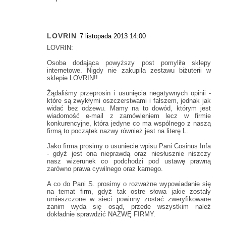
LOVRIN
7 listopada 2013 14:00
LOVRIN:
Osoba dodająca powyższy post pomyliła sklepy
internetowe. Nigdy nie zakupiła zestawu biżuterii w
sklepie LOVRIN!!
Żądaliśmy przeprosin i usunięcia negatywnych opinii -
które są zwykłymi oszczerstwami i fałszem, jednak jak
widać bez odzewu. Mamy na to dowód, którym jest
wiadomość e-mail z zamówieniem lecz w firmie
konkurencyjne, która jedyne co ma wspólnego z naszą
firmą to początek nazwy również jest na literę L.
Jako firma prosimy o usuniecie wpisu Pani Cosinus Infa
- gdyż jest ona nieprawdą oraz niesłusznie niszczy
nasz wizerunek co podchodzi pod ustawę prawną
zarówno prawa cywilnego oraz karnego.
A co do Pani S. prosimy o rozważne wypowiadanie się
na temat firm, gdyż tak ostre słowa jakie zostały
umieszczone w sieci powinny zostać zweryfikowane
zanim wyda się osąd, przede wszystkim należ
dokładnie sprawdzić NAZWĘ FIRMY.