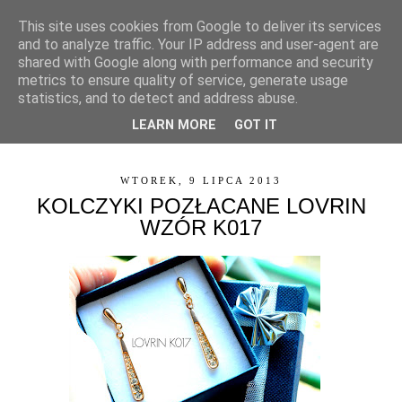
This site uses cookies from Google to deliver its services
and to analyze traffic. Your IP address and user-agent are
shared with Google along with performance and security
metrics to ensure quality of service, generate usage
statistics, and to detect and address abuse.
LEARN MORE
GOT IT
▼
WTOREK, 9 LIPCA 2013
KOLCZYKI POZŁACANE LOVRIN
WZÓR K017