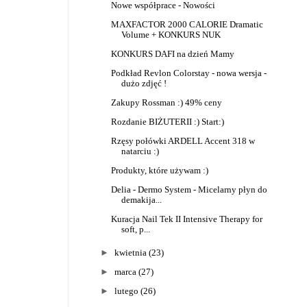
Nowe współprace - Nowości
MAXFACTOR 2000 CALORIE Dramatic
Volume + KONKURS NUK
KONKURS DAFI na dzień Mamy
Podkład Revlon Colorstay - nowa wersja -
dużo zdjęć !
Zakupy Rossman :) 49% ceny
Rozdanie BIŻUTERII :) Start:)
Rzęsy połówki ARDELL Accent 318 w
natarciu :)
Produkty, które używam :)
Delia - Dermo System - Micelarny płyn do
demakija...
Kuracja Nail Tek II Intensive Therapy for
soft, p...
►
kwietnia
(23)
►
marca
(27)
►
lutego
(26)