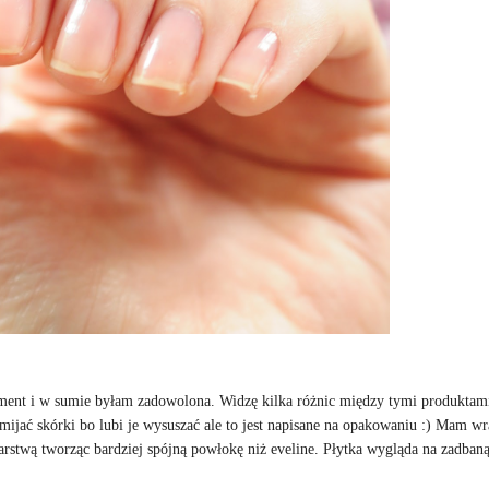
ent i w sumie byłam zadowolona. Widzę kilka różnic między tymi produktami
mijać skórki bo lubi je wysuszać ale to jest napisane na opakowaniu :) Mam wr
warstwą tworząc bardziej spójną powłokę niż eveline. Płytka wygląda na zadbaną