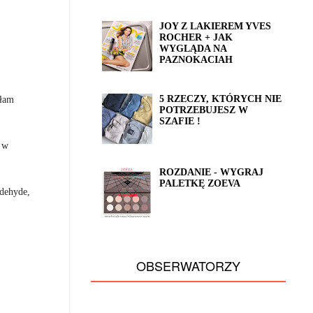
JOY Z LAKIEREM YVES
ROCHER + JAK
WYGLĄDA NA
PAZNOKACIAH
ałam
5 RZECZY, KTÓRYCH NIE
POTRZEBUJESZ W
SZAFIE !
 w
ROZDANIE - WYGRAJ
PALETKĘ ZOEVA
ldehyde,
OBSERWATORZY