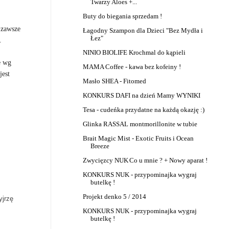
Twarzy Aloes +...
Buty do biegania sprzedam !
 zawsze
Łagodny Szampon dla Dzieci "Bez Mydła i
Łez"
.
NINIO BIOLIFE Krochmal do kąpieli
e wg
MAMA Coffee - kawa bez kofeiny !
jest
Masło SHEA - Fitomed
KONKURS DAFI na dzień Mamy WYNIKI
Tesa - cudeńka przydatne na każdą okazję :)
Glinka RASSAL montmorillonite w tubie
Brait Magic Mist - Exotic Fruits i Ocean
Breeze
Zwycięzcy NUK
Co u mnie ? + Nowy aparat !
KONKURS NUK - przypominajka wygraj
butelkę !
Projekt denko 5 / 2014
yjrzę
KONKURS NUK - przypominajka wygraj
butelkę !