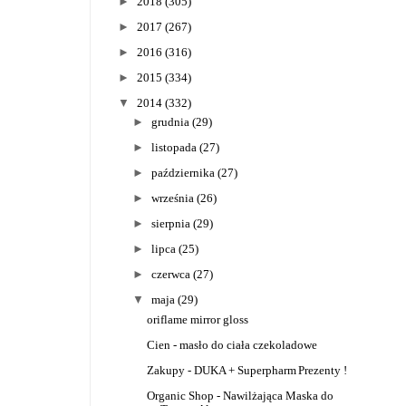
►
2018
(305)
►
2017
(267)
►
2016
(316)
►
2015
(334)
▼
2014
(332)
►
grudnia
(29)
►
listopada
(27)
►
października
(27)
►
września
(26)
►
sierpnia
(29)
►
lipca
(25)
►
czerwca
(27)
▼
maja
(29)
oriflame mirror gloss
Cien - masło do ciała czekoladowe
Zakupy - DUKA + Superpharm
Prezenty !
Organic Shop - Nawilżająca Maska do