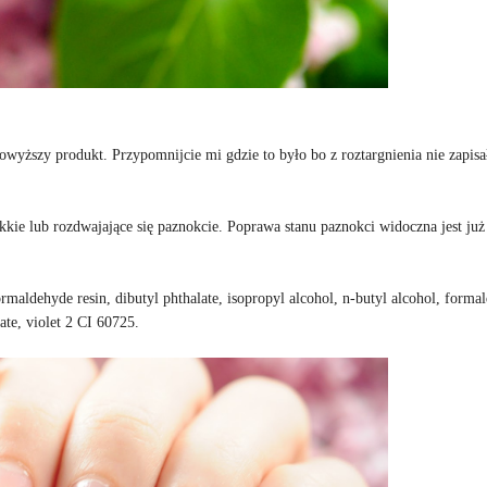
owyższy produkt. Przypomnijcie mi gdzie to było bo z roztargnienia nie zapis
 lub rozdwajające się paznokcie. Poprawa stanu paznokci widoczna jest już
/formaldehyde resin, dibutyl phthalate, isopropyl alcohol, n-butyl alcohol, forma
te, violet 2 CI 60725.