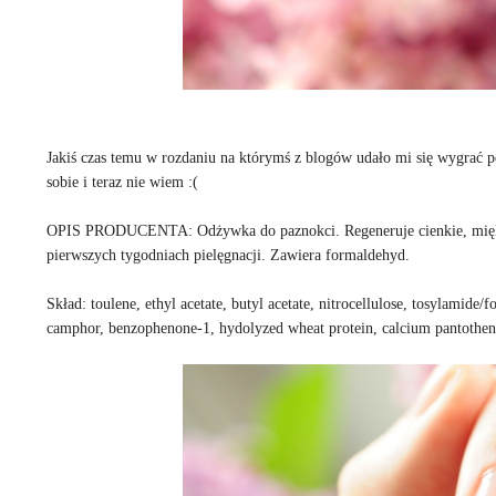
Jakiś czas temu w rozdaniu na którymś z blogów udało mi się wygrać p
sobie i teraz nie wiem :(
OPIS PRODUCENTA: Odżywka do paznokci. Regeneruje cienkie, miękkie
pierwszych tygodniach pielęgnacji. Zawiera formaldehyd.
Skład: toulene, ethyl acetate, butyl acetate, nitrocellulose, tosylamide
camphor, benzophenone-1, hydolyzed wheat protein, calcium pantothena