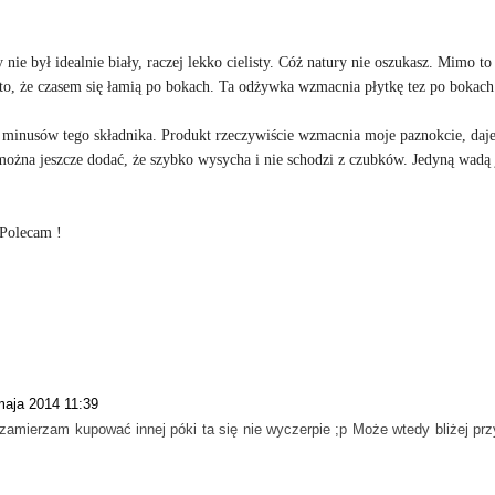
nie był idealnie biały, raczej lekko cielisty. Cóż natury nie oszukasz. Mimo to
to, że czasem się łamią po bokach. Ta odżywka wzmacnia płytkę tez po bokach
 minusów tego składnika. Produkt rzeczywiście wzmacnia moje paznokcie, daj
można jeszcze dodać, że szybko wysycha i nie schodzi z czubków. Jedyną wadą 
 Polecam !
maja 2014 11:39
zamierzam kupować innej póki ta się nie wyczerpie ;p Może wtedy bliżej prz