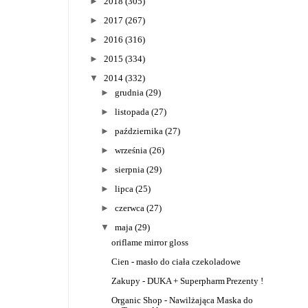
►
2018
(305)
►
2017
(267)
►
2016
(316)
►
2015
(334)
▼
2014
(332)
►
grudnia
(29)
►
listopada
(27)
►
października
(27)
►
września
(26)
►
sierpnia
(29)
►
lipca
(25)
►
czerwca
(27)
▼
maja
(29)
oriflame mirror gloss
Cien - masło do ciała czekoladowe
Zakupy - DUKA + Superpharm
Prezenty !
Organic Shop - Nawilżająca Maska do