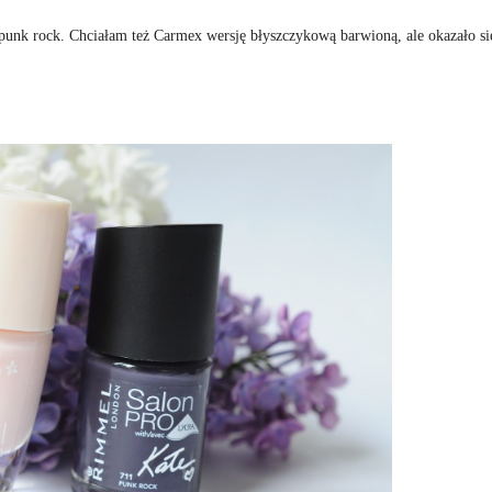
unk rock. Chciałam też Carmex wersję błyszczykową barwioną, ale okazało się