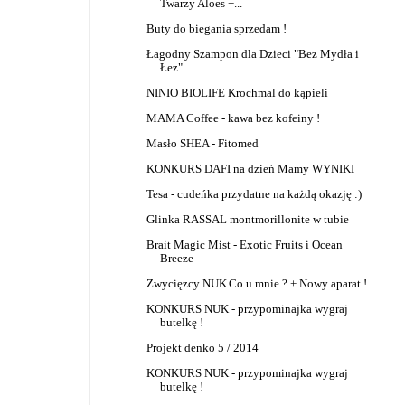
Twarzy Aloes +...
Buty do biegania sprzedam !
Łagodny Szampon dla Dzieci "Bez Mydła i
Łez"
NINIO BIOLIFE Krochmal do kąpieli
MAMA Coffee - kawa bez kofeiny !
Masło SHEA - Fitomed
KONKURS DAFI na dzień Mamy WYNIKI
Tesa - cudeńka przydatne na każdą okazję :)
Glinka RASSAL montmorillonite w tubie
Brait Magic Mist - Exotic Fruits i Ocean
Breeze
Zwycięzcy NUK
Co u mnie ? + Nowy aparat !
KONKURS NUK - przypominajka wygraj
butelkę !
Projekt denko 5 / 2014
KONKURS NUK - przypominajka wygraj
butelkę !