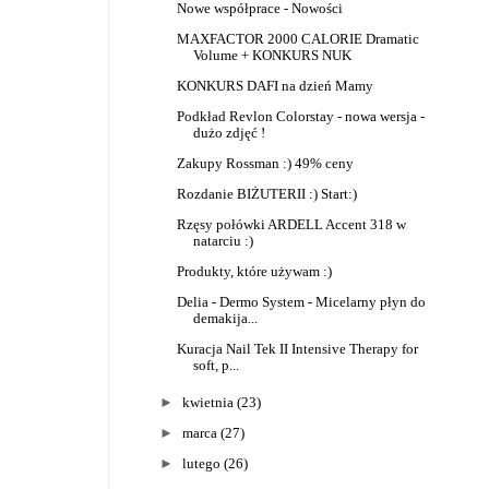
Nowe współprace - Nowości
MAXFACTOR 2000 CALORIE Dramatic
Volume + KONKURS NUK
KONKURS DAFI na dzień Mamy
Podkład Revlon Colorstay - nowa wersja -
dużo zdjęć !
Zakupy Rossman :) 49% ceny
Rozdanie BIŻUTERII :) Start:)
Rzęsy połówki ARDELL Accent 318 w
natarciu :)
Produkty, które używam :)
Delia - Dermo System - Micelarny płyn do
demakija...
Kuracja Nail Tek II Intensive Therapy for
soft, p...
►
kwietnia
(23)
►
marca
(27)
►
lutego
(26)