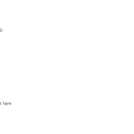
:D
ż fajne