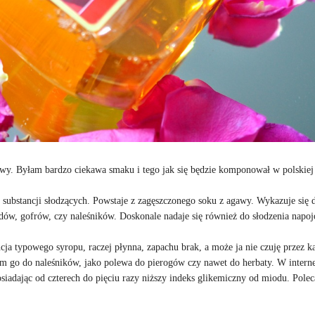
wy. Byłam bardzo ciekawa smaku i tego jak się będzie komponował w polskiej
 substancji słodzących. Powstaje z zagęszczonego soku z agawy. Wykazuje się 
dów, gofrów, czy naleśników. Doskonale nadaje się również do słodzenia napo
 typowego syropu, raczej płynna, zapachu brak, a może ja nie czuję przez kat
am go do naleśników, jako polewa do pierogów czy nawet do herbaty. W intern
osiadając od czterech do pięciu razy niższy indeks glikemiczny od miodu. Pole