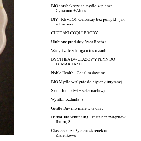
BIO antybakteryjne mydło w piance -
Cynamon + Aloes
DIY - REVLON Colorstay bez pompki - jak
sobie pora...
CHODAKI COQUI BRODY
Ulubione produkty Yves Rocher
Wady i zalety bloga o testowaniu
BYOTHEA DWUFAZOWY PŁYN DO
DEMAKIJAŻU
Noble Health - Get slim daytime
BIO Mydło w płynie do higieny intymnej
Smoothie - kiwi + seler naciowy
Wyniki rozdania :)
Gentle Day intymnie w te dni :)
HerbaCura Whitening - Pasta bez związków
fluoru, S...
Ciasteczka z użyciem ziarenek od
Ziarenkowo