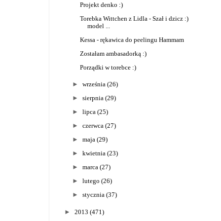
Projekt denko :)
Torebka Wittchen z Lidla - Szał i dzicz :)
model ...
Kessa - rękawica do peelingu Hammam
Zostałam ambasadorką :)
Porządki w torebce :)
►
września
(26)
►
sierpnia
(29)
►
lipca
(25)
►
czerwca
(27)
►
maja
(29)
►
kwietnia
(23)
►
marca
(27)
►
lutego
(26)
►
stycznia
(37)
►
2013
(471)