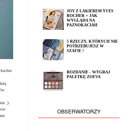
JOY Z LAKIEREM YVES
ROCHER + JAK
WYGLĄDA NA
PAZNOKACIAH
5 RZECZY, KTÓRYCH NIE
POTRZEBUJESZ W
SZAFIE !
 kuchni.
ROZDANIE - WYGRAJ
PALETKĘ ZOEVA
dużą
jów.
ar ;).
ecie
OBSERWATORZY
cam