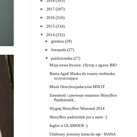
►
2018
(305)
►
2017
(267)
►
2016
(316)
►
2015
(334)
▼
2014
(332)
►
grudnia
(29)
►
listopada
(27)
▼
października
(27)
Moja nowa fryzura :)
Syrop z agawy BIO
Bania Agafi Maska do twarzy niebieska
oczyszczająca
Musli Orzechozjadaczom MIX.IT
Zawartość i pierwsze wrażenie ShinyBox
Październik...
Wygraj ShinyBox Wrzesień 2014
ShinyBox padziernik już u mnie :)
Inglot w GLAMOUR :)
Ulubiony jesienny krem do rąk - ISANA