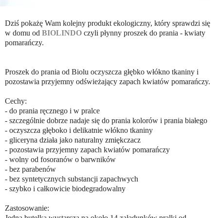
Dziś pokażę Wam kolejny produkt ekologiczny, który sprawdzi się
w domu od
BIOLINDO
czyli płynny proszek do prania - kwiaty
pomarańczy.
Proszek do prania od Biolu oczyszcza głębko włókno tkaniny i
pozostawia przyjemny odświeżający zapach kwiatów pomarańczy.
Cechy:
- do prania ręcznego i w pralce
- szczególnie dobrze nadaje się do prania kolorów i prania białego
- oczyszcza głęboko i delikatnie włókno tkaniny
- gliceryna działa jako naturalny zmiękczacz
- pozostawia przyjemny zapach kwiatów pomarańczy
- wolny od fosoranów o barwników
- bez parabenów
- bez syntetycznych substancji zapachwych
- szybko i całkowicie biodegradowalny
Zastosowanie:
Jedna butelka wystarcza na około 14 załadunków pralki od