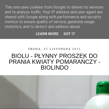
This site uses cookies from Google to deliver its services
and to analyze traffic. Your IP address and user-agent are
shared with Google along with performance and security
metrics to ensure quality of service, generate usage
statistics, and to detect and address abuse.
LEARN MORE
GOT IT
▼
ŚRODA, 25 LISTOPADA 2015
BIOLU - PŁYNNY PROSZEK DO
PRANIA KWIATY POMARAŃCZY -
BIOLINDO