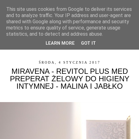
This site uses cookies from Google to deliver its services
and to analyze traffic. Your IP address and user-agent are
shared with Google along with performance and security
metrics to ensure quality of service, generate usage
statistics, and to detect and address abuse.
LEARN MORE
GOT IT
▼
ŚRODA, 4 STYCZNIA 2017
MIRAVENA - REVITOL PLUS MED
PREPERAT ŻELOWY DO HIGIENY
INTYMNEJ - MALINA I JABŁKO