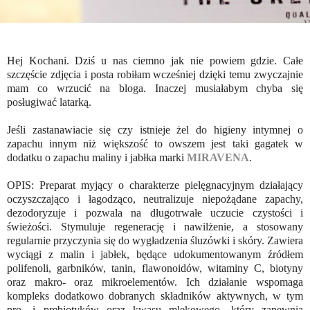
Hej Kochani. Dziś u nas ciemno jak nie powiem gdzie. Całe
szczęście zdjęcia i posta robiłam wcześniej dzięki temu zwyczajnie
mam co wrzucić na bloga. Inaczej musiałabym chyba się
posługiwać latarką.
Jeśli zastanawiacie się czy istnieje żel do higieny intymnej o
zapachu innym niż większość to owszem jest taki gagatek w
dodatku o zapachu maliny i jabłka marki
MIRAVENA
.
OPIS: Preparat myjący o charakterze pielęgnacyjnym działający
oczyszczająco i łagodząco, neutralizuje niepożądane zapachy,
dezodoryzuje i pozwala na długotrwałe uczucie czystości i
świeżości. Stymuluje regenerację i nawilżenie, a stosowany
regularnie przyczynia się do wygładzenia śluzówki i skóry. Zawiera
wyciągi z malin i jabłek, będące udokumentowanym źródłem
polifenoli, garbników, tanin, flawonoidów, witaminy C, biotyny
oraz makro- oraz mikroelementów. Ich działanie wspomaga
kompleks dodatkowo dobranych składników aktywnych, w tym
pro- i prebiotyków oraz kwasu mlekowego, który zapewnia