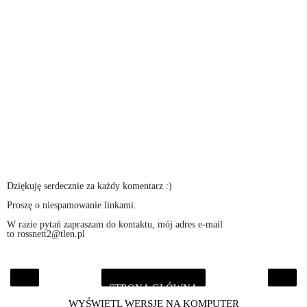
Dziękuję serdecznie za każdy komentarz :)
Proszę o niespamowanie linkami.
W razie pytań zapraszam do kontaktu, mój adres e-mail
to rossnett2@tlen.pl
STRONA GŁÓWNA
‹
›
WYŚWIETL WERSJĘ NA KOMPUTER