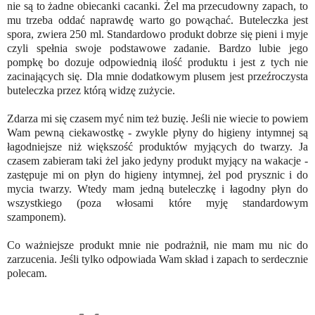
nie są to żadne obiecanki cacanki. Żel ma przecudowny zapach, to
mu trzeba oddać naprawdę warto go powąchać. Buteleczka jest
spora, zwiera 250 ml. Standardowo produkt dobrze się pieni i myje
czyli spełnia swoje podstawowe zadanie. Bardzo lubie jego
pompkę bo dozuje odpowiednią ilość produktu i jest z tych nie
zacinających się. Dla mnie dodatkowym plusem jest przeźroczysta
buteleczka przez którą widzę zużycie.
Zdarza mi się czasem myć nim też buzię. Jeśli nie wiecie to powiem
Wam pewną ciekawostkę - zwykle płyny do higieny intymnej są
łagodniejsze niż większość produktów myjących do twarzy. Ja
czasem zabieram taki żel jako jedyny produkt myjący na wakacje -
zastępuje mi on płyn do higieny intymnej, żel pod prysznic i do
mycia twarzy. Wtedy mam jedną buteleczkę i łagodny płyn do
wszystkiego (poza włosami które myję standardowym
szamponem).
Co ważniejsze produkt mnie nie podrażnił, nie mam mu nic do
zarzucenia. Jeśli tylko odpowiada Wam skład i zapach to serdecznie
polecam.