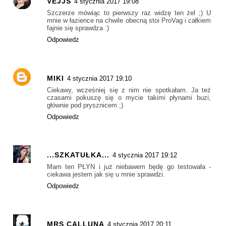
VEJJS
4 stycznia 2017 19:08
Szczerze mówiąc to pierwszy raz widzę ten żel ;) U
mnie w łazience na chwile obecną stoi ProVag i całkiem
fajnie się sprawdza :)
Odpowiedz
MIKI
4 stycznia 2017 19:10
Ciekawy, wcześniej się z nim nie spotkałam. Ja też
czasami pokuszę się o mycie takimi płynami buzi,
głównie pod prysznicem ;)
Odpowiedz
...SZKATUŁKA...
4 stycznia 2017 19:12
Mam ten PŁYN i już niebawem będę go testowała -
ciekawa jestem jak się u mnie sprawdzi.
Odpowiedz
MRS CALLUNA
4 stycznia 2017 20:11