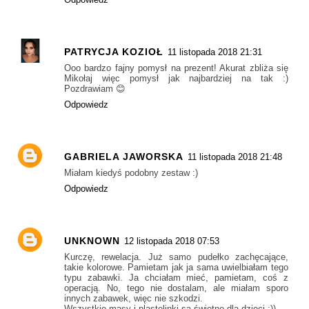
PATRYCJA KOZIOŁ
11 listopada 2018 21:31
Ooo bardzo fajny pomysł na prezent! Akurat zbliża się
Mikołaj więc pomysł jak najbardziej na tak :)
Pozdrawiam 😊
Odpowiedz
GABRIELA JAWORSKA
11 listopada 2018 21:48
Miałam kiedyś podobny zestaw :)
Odpowiedz
UNKNOWN
12 listopada 2018 07:53
Kurczę, rewelacja. Już samo pudełko zachęcające,
takie kolorowe. Pamietam jak ja sama uwielbiałam tego
typu zabawki. Ja chciałam mieć, pamietam, coś z
operacją. No, tego nie dostalam, ale miałam sporo
innych zabawek, więc nie szkodzi.
Wszystkie masy i plastelinki są świetne dla dzieci :))