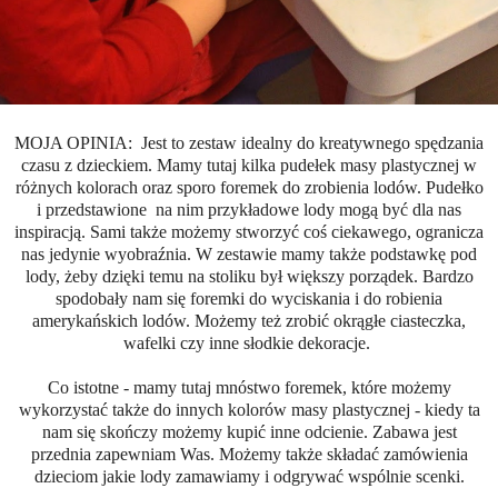
MOJA OPINIA: Jest to zestaw idealny do kreatywnego spędzania
czasu z dzieckiem. Mamy tutaj kilka pudełek masy plastycznej w
różnych kolorach oraz sporo foremek do zrobienia lodów. Pudełko
i przedstawione na nim przykładowe lody mogą być dla nas
inspiracją. Sami także możemy stworzyć coś ciekawego, ogranicza
nas jedynie wyobraźnia. W zestawie mamy także podstawkę pod
lody, żeby dzięki temu na stoliku był większy porządek. Bardzo
spodobały nam się foremki do wyciskania i do robienia
amerykańskich lodów. Możemy też zrobić okrągłe ciasteczka,
wafelki czy inne słodkie dekoracje.
Co istotne - mamy tutaj mnóstwo foremek, które możemy
wykorzystać także do innych kolorów masy plastycznej - kiedy ta
nam się skończy możemy kupić inne odcienie. Zabawa jest
przednia zapewniam Was. Możemy także składać zamówienia
dzieciom jakie lody zamawiamy i odgrywać wspólnie scenki.