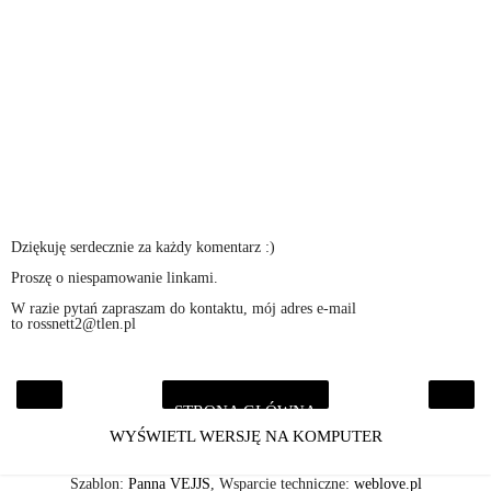
Dziękuję serdecznie za każdy komentarz :)
Proszę o niespamowanie linkami.
W razie pytań zapraszam do kontaktu, mój adres e-mail
to rossnett2@tlen.pl
STRONA GŁÓWNA
‹
›
WYŚWIETL WERSJĘ NA KOMPUTER
Szablon:
Panna VEJJS
, Wsparcie techniczne:
weblove.pl