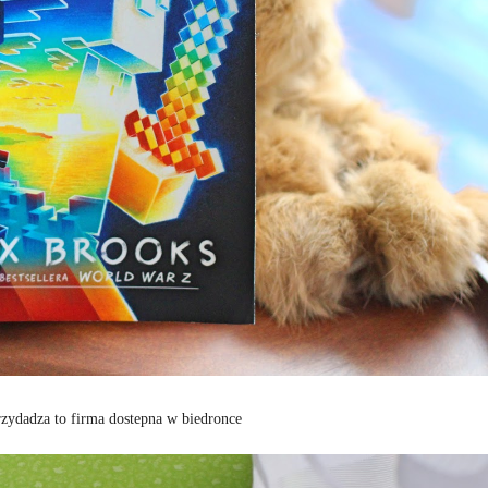
zydadza to firma dostepna w biedronce