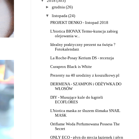
▼
2018
(305)
►
grudnia
(26)
▼
listopada
(24)
PROJEKT DENKO - listopad 2018
L'biotica BIOVAX Termo-kuracja zabieg
olejowania w...
Idealny praktyczny prezent na święta ?
Fotokalendarz
La Roche-Posay Kerium DS - recenzja
Curaprox Black is White
Prezenty na 40 urodziny z koszulkowy.pl
DERMENA - SZAMPON i ODŻYWKA DO
WŁOSÓW
DIY - Musujące kule do kąpieli
ECOFLORES
L'biotica maska ze śluzem ślimaka SNAIL
MASK
Oriflame Woda Perfumowana Possess The
Secret
ONLY ECO - płyn do mycia łazienek i płyn