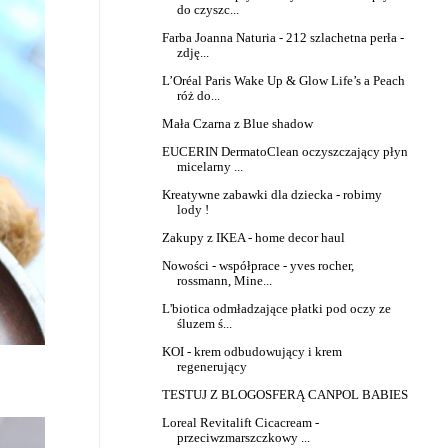
do czyszc...
Farba Joanna Naturia - 212 szlachetna perła -
zdję...
L’Oréal Paris Wake Up & Glow Life’s a Peach
róż do...
Mała Czarna z Blue shadow
EUCERIN DermatoClean oczyszczający płyn
micelarny ...
Kreatywne zabawki dla dziecka - robimy
lody !
Zakupy z IKEA - home decor haul
Nowości - współprace - yves rocher,
rossmann, Mine...
L'biotica odmładzające płatki pod oczy ze
śluzem ś...
KOI - krem odbudowujący i krem
regenerujący
TESTUJ Z BLOGOSFERĄ CANPOL BABIES
Loreal Revitalift Cicacream -
przeciwzmarszczkowy ...