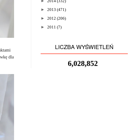
►
2014
(332)
►
2013
(471)
►
2012
(206)
►
2011
(7)
LICZBA WYŚWIETLEŃ
uktami
ówkę dla
6,028,852