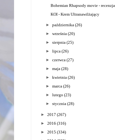
Bohemian Rhapsody movie - recenzja
KOI - Krem Ultranawilżający
►
października
(26)
►
września
(20)
►
sierpnia
(25)
►
lipca
(26)
►
czerwca
(27)
►
maja
(28)
►
kwietnia
(26)
►
marca
(26)
►
lutego
(23)
►
stycznia
(28)
►
2017
(267)
►
2016
(316)
►
2015
(334)