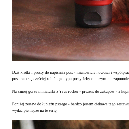
Dziś krótki i prosty do napisania post - mianowicie nowości i współpr
postaram się częściej robić tego typu posty żeby o niczym nie zapomnie
Na samej górze miniaturki z Yves rocher - prezent do zakupów - a kupi
Poniżej zestaw do łupieżu pstrego - bardzo jestem ciekawa tego zesta
wydać pieniądze na te serię.