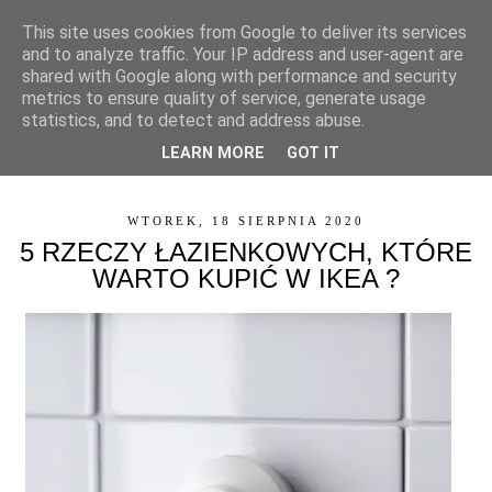
This site uses cookies from Google to deliver its services
and to analyze traffic. Your IP address and user-agent are
shared with Google along with performance and security
metrics to ensure quality of service, generate usage
statistics, and to detect and address abuse.
LEARN MORE
GOT IT
▼
WTOREK, 18 SIERPNIA 2020
5 RZECZY ŁAZIENKOWYCH, KTÓRE
WARTO KUPIĆ W IKEA ?