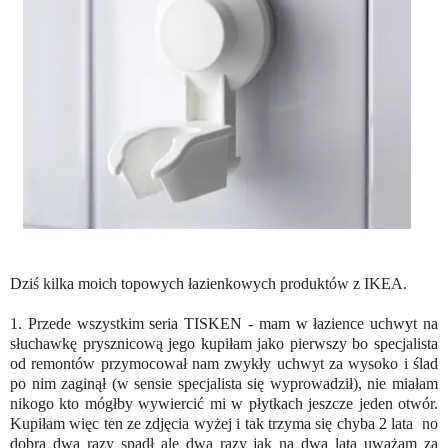
Dziś kilka moich topowych łazienkowych produktów z IKEA.
1. Przede wszystkim seria TISKEN - mam w łazience uchwyt na
słuchawkę prysznicową jego kupiłam jako pierwszy bo specjalista
od remontów przymocował nam zwykły uchwyt za wysoko i ślad
po nim zaginął (w sensie specjalista się wyprowadził), nie miałam
nikogo kto mógłby wywiercić mi w płytkach jeszcze jeden otwór.
Kupiłam więc ten ze zdjęcia wyżej i tak trzyma się chyba 2 lata no
dobra dwa razy spadł ale dwa razy jak na dwa lata uważam za