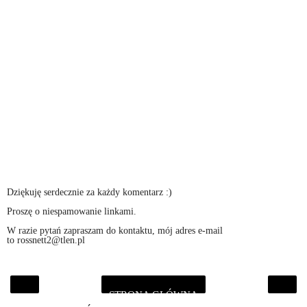
Dziękuję serdecznie za każdy komentarz :)
Proszę o niespamowanie linkami.
W razie pytań zapraszam do kontaktu, mój adres e-mail
to rossnett2@tlen.pl
STRONA GŁÓWNA
‹
›