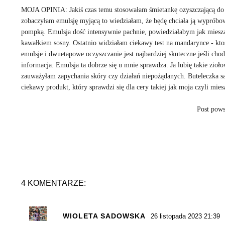
MOJA OPINIA: Jakiś czas temu stosowałam śmietankę ozyszczającą do tw
zobaczyłam emulsję myjącą to wiedziałam, że będę chciała ją wyprób
pompką. Emulsja dość intensywnie pachnie, powiedziałabym jak mieszank
kawałkiem sosny. Ostatnio widziałam ciekawy test na mandarynce - kto
emulsje i dwuetapowe oczyszczanie jest najbardziej skuteczne jeśli ch
informacja. Emulsja ta dobrze się u mnie sprawdza. Ja lubię takie zio
zauważyłam zapychania skóry czy działań niepożądanych. Buteleczka s
ciekawy produkt, który sprawdzi się dla cery takiej jak moja czyli mies
Post pows
4 KOMENTARZE:
WIOLETA SADOWSKA
26 listopada 2023 21:39