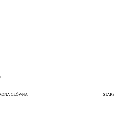
l
RONA GŁÓWNA
STAR