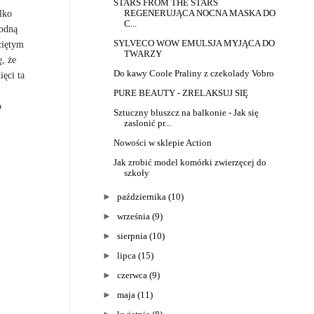
STARS FROM THE STARS
REGENERUJĄCA NOCNA MASKA DO
lko
C...
godną
SYLVECO WOW EMULSJA MYJĄCA DO
ciętym
TWARZY
, że
Do kawy Coole Praliny z czekolady Vobro
ięci ta
PURE BEAUTY - ZRELAKSUJ SIĘ
o
Sztuczny bluszcz na balkonie - Jak się
zaslonić pr...
Nowości w sklepie Action
Jak zrobić model komórki zwierzęcej do
szkoły
►
października
(10)
►
września
(9)
►
sierpnia
(10)
►
lipca
(15)
►
czerwca
(9)
►
maja
(11)