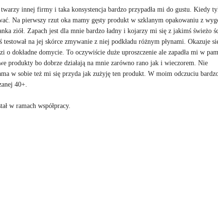
arzy innej firmy i taka konsystencja bardzo przypadła mi do gustu. Kiedy ty
ować. Na pierwszy rzut oka mamy gęsty produkt w szklanym opakowaniu z wy
a ziół. Zapach jest dla mnie bardzo ładny i kojarzy mi się z jakimś świeżo ś
ś testował na jej skórce zmywanie z niej podkładu różnym płynami. Okazuje się
odzi o dokładne domycie. To oczywiście duże uproszczenie ale zapadła mi w pam
łowe produkty bo dobrze działają na mnie zarówno rano jak i wieczorem. Nie
ama w sobie też mi się przyda jak zużyję ten produkt. W moim odczuciu bardz
zanej 40+.
tał w ramach współpracy.