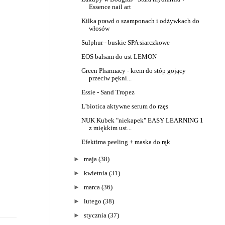
Essence nail art
Kilka prawd o szamponach i odżywkach do
włosów
Sulphur - buskie SPA siarczkowe
EOS balsam do ust LEMON
Green Pharmacy - krem do stóp gojący
przeciw pękni...
Essie - Sand Tropez
L'biotica aktywne serum do rzęs
NUK Kubek "niekapek" EASY LEARNING 1
z miękkim ust...
Efektima peeling + maska do rąk
►
maja
(38)
►
kwietnia
(31)
►
marca
(36)
►
lutego
(38)
►
stycznia
(37)