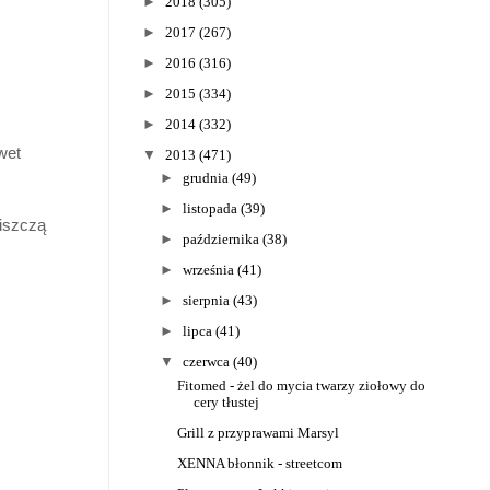
►
2018
(305)
►
2017
(267)
►
2016
(316)
►
2015
(334)
►
2014
(332)
wet
▼
2013
(471)
►
grudnia
(49)
►
listopada
(39)
niszczą
►
października
(38)
►
września
(41)
►
sierpnia
(43)
►
lipca
(41)
▼
czerwca
(40)
Fitomed - żel do mycia twarzy ziołowy do
cery tłustej
Grill z przyprawami Marsyl
XENNA błonnik - streetcom