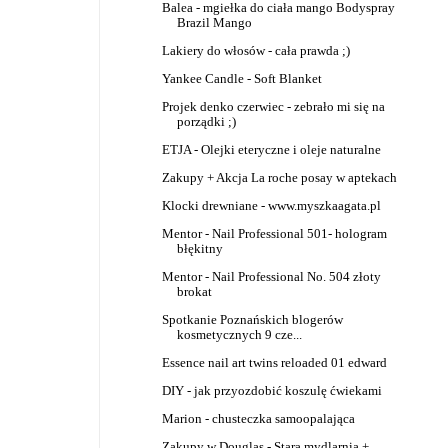
Balea - mgiełka do ciała mango Bodyspray
Brazil Mango
Lakiery do włosów - cała prawda ;)
Yankee Candle - Soft Blanket
Projek denko czerwiec - zebrało mi się na
porządki ;)
ETJA - Olejki eteryczne i oleje naturalne
Zakupy + Akcja La roche posay w aptekach
Klocki drewniane - www.myszkaagata.pl
Mentor - Nail Professional 501- hologram
błękitny
Mentor - Nail Professional No. 504 złoty
brokat
Spotkanie Poznańskich blogerów
kosmetycznych 9 cze...
Essence nail art twins reloaded 01 edward
DIY - jak przyozdobić koszulę ćwiekami
Marion - chusteczka samoopalająca
Zakupy w Douglas - Stara mydlarnia +