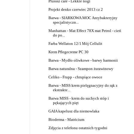
Plusssz care - Lekkie nogi
Projekt denko czerwiec 2013 cz 2
Barwa - SIARKOWA MOC Antybakteryjny
specjalistyczn...
Manhattan - Mat Effect 78X mat Petrol - cień
do po...
Farba Wellaton 12/1
Mój Cellulit
Krem Pflegecreme PC 30
Barwa - Mydło oliwkowe - barwy harmonii
Barwa naturalna - Szampon żurawinowy
Celiko - Frupp - chrupiące owoce
Barwa - MISS krem pielęgnacyjny do rąk z
ekstrakte...
Barwa MISS - krem do suchych stóp i
pękających pięt
GAIA kapelusz dla niemowlaka
Bioderma - Matricium
Zdjęcia z telefonu ostatnich tygodni