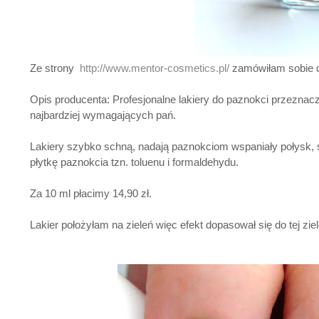
Ze strony
http://www.mentor-cosmetics.pl/
zamówiłam sobie dw
Opis producenta: Profesjonalne lakiery do paznokci przeznac
najbardziej wymagających pań.
Lakiery szybko schną, nadają paznokciom wspaniały połysk, są
płytkę paznokcia tzn. toluenu i formaldehydu.
Za 10 ml płacimy 14,90 zł.
Lakier położyłam na zieleń więc efekt dopasował się do tej ziele