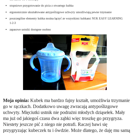
stopniowe przygotowanie do picia z otwartego kubka
ergonomicznie ukształtowane antypoślizgowe uchwyty umożliwiają pewne trzymanie
poszczególne elementy kubka można łączyć ze wszystkimi kubkami NUK EASY LEARNING
1-2-3
zapasowe ustniki dostępne osobno
Moja opinia:
Kubek ma bardzo fajny kształt, umożliwia trzymanie
go w rączkach. Dodatkowo uwagę zwracają antypoślizgowe
uchwyty. Mięciutki ustnik nie podrażni młodych dziąsełek. Mały
ma już od jakiegoś czasu dwa ząbki więc troszkę go przygryza.
Niestety jeszcze pić z niego nie potrafi. Raczej bawi się
przygryzając kubeczek tu i ówdzie. Może dlatego, że daję mu samą