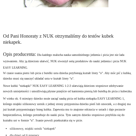
Od Pani Honoraty z NUK otrzymaliśmy do testów kubek
niekapek.
Opis producenta:
Dla każdego malucha nauka samodzielnego jedzenia i picia jest nie lada
wyzwaniem. Aby ją dzieciom ułatwić, NUK stworzył serię produktow do nauki jedzenia i picia NUK
EASY LEARNING.
W czasie ssania piersi lub picia z butelki usta dziecka przybierają kształt litery "o". Aby móc pić z kubka,
dziecko musi się nauczyć układać usta w kształt litery "u".
Nowe kubki "niekapki" NUK EASY LEARNING 1-2-3 ułatwiają dzieciom stopniowe zdobywanie
nowych umiejetności i umożliwiają płynne przejście od karmienia piersią lub butelką do picia z kubeczka.
W wieku ok. 6 miesięcy dziecko może zacząć naukę picia od kubka niekapka EASY LEARNING 1,
którego miękki silikonowy ustnik z jednej strony przypomina dziecku pierś lub smoczek, a z drugiej ma
już kształt przypominający brzeg kubka. Zapewnia mu to znajome odczucia w ustach i daje poczucie
bezpieczeństwa, którego potrzebuje do nauki picia. Tym samym dziecko stopniowo przybliża się do
kształtu ust w formie "u". Ssanie powoli przekształca się w picie.
silikonowy, miękki ustnik "niekapek"
dla dzieci od 6 miesięcy