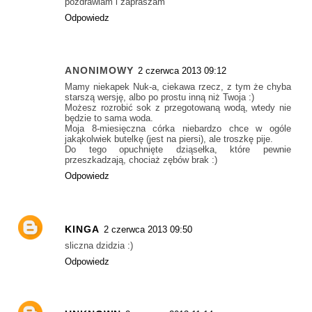
pozdrawiam i zapraszam
Odpowiedz
ANONIMOWY
2 czerwca 2013 09:12
Mamy niekapek Nuk-a, ciekawa rzecz, z tym że chyba
starszą wersję, albo po prostu inną niż Twoja :)
Możesz rozrobić sok z przegotowaną wodą, wtedy nie
będzie to sama woda.
Moja 8-miesięczna córka niebardzo chce w ogóle
jakąkolwiek butelkę (jest na piersi), ale troszkę pije.
Do tego opuchnięte dziąsełka, które pewnie
przeszkadzają, chociaż zębów brak :)
Odpowiedz
KINGA
2 czerwca 2013 09:50
sliczna dzidzia :)
Odpowiedz