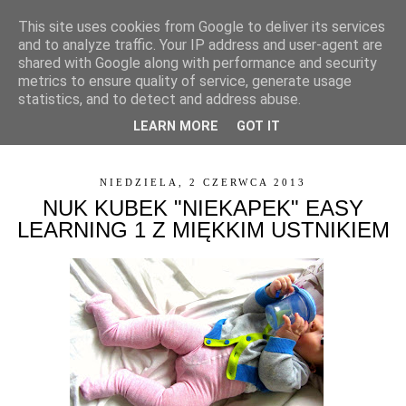
This site uses cookies from Google to deliver its services
and to analyze traffic. Your IP address and user-agent are
shared with Google along with performance and security
metrics to ensure quality of service, generate usage
statistics, and to detect and address abuse.
LEARN MORE
GOT IT
▼
NIEDZIELA, 2 CZERWCA 2013
NUK KUBEK "NIEKAPEK" EASY
LEARNING 1 Z MIĘKKIM USTNIKIEM