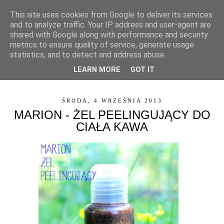
This site uses cookies from Google to deliver its services
and to analyze traffic. Your IP address and user-agent are
shared with Google along with performance and security
metrics to ensure quality of service, generate usage
statistics, and to detect and address abuse.
LEARN MORE
GOT IT
▼
ŚRODA, 4 WRZEŚNIA 2013
MARION - ŻEL PEELINGUJĄCY DO
CIAŁA KAWA