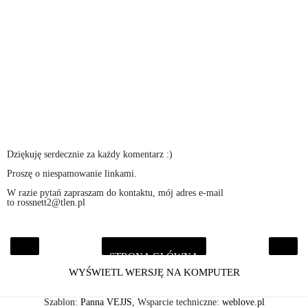
Dziękuję serdecznie za każdy komentarz :)
Proszę o niespamowanie linkami.
W razie pytań zapraszam do kontaktu, mój adres e-mail
to rossnett2@tlen.pl
STRONA GŁÓWNA
‹
›
WYŚWIETL WERSJĘ NA KOMPUTER
Szablon:
Panna VEJJS
, Wsparcie techniczne:
weblove.pl