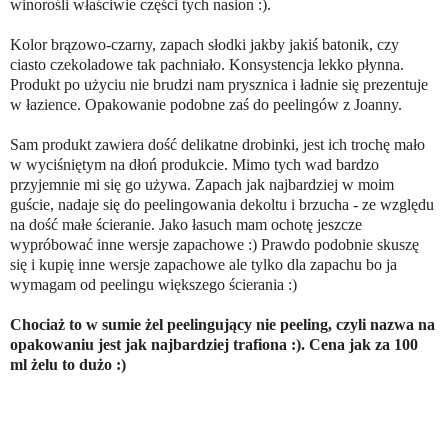
winorośli właściwie części tych nasion :).
Kolor brązowo-czarny, zapach słodki jakby jakiś batonik, czy
ciasto czekoladowe tak pachniało. Konsystencja lekko płynna.
Produkt po użyciu nie brudzi nam prysznica i ładnie się prezentuje
w łazience. Opakowanie podobne zaś do peelingów z Joanny.
Sam produkt zawiera dość delikatne drobinki, jest ich trochę mało
w wyciśniętym na dłoń produkcie. Mimo tych wad bardzo
przyjemnie mi się go używa. Zapach jak najbardziej w moim
guście, nadaje się do peelingowania dekoltu i brzucha - ze względu
na dość małe ścieranie. Jako łasuch mam ochotę jeszcze
wypróbować inne wersje zapachowe :) Prawdo podobnie skuszę
się i kupię inne wersje zapachowe ale tylko dla zapachu bo ja
wymagam od peelingu większego ścierania :)
Chociaż to w sumie żel peelingujący nie peeling, czyli nazwa na
opakowaniu jest jak najbardziej trafiona :). Cena jak za 100
ml żelu to dużo :)