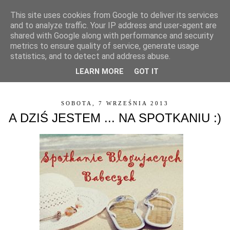
This site uses cookies from Google to deliver its services
and to analyze traffic. Your IP address and user-agent are
shared with Google along with performance and security
metrics to ensure quality of service, generate usage
statistics, and to detect and address abuse.
LEARN MORE
GOT IT
▼
SOBOTA, 7 WRZEŚNIA 2013
A DZIŚ JESTEM ... NA SPOTKANIU :)