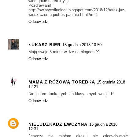
wiem jakie są efekty :)
Pozdrawiam!
http://swiatwedlugidoli.blogspot.com/2018/12/teraz-juz-
wiesz-czemu-piotrus-pan-nie.html?m=1
Odpowiedz
ŁUKASZ BIER
15 grudnia 2018 10:50
Mają swoje 5 minut widzę na blogach ^^
Odpowiedz
MAMA Z RÓŻOWĄ TOREBKĄ
15 grudnia 2018
12:21
Nie jestem fanką tych ich klasycznych wersji :P
Odpowiedz
NIELUDZKADZIEWCZYNA
15 grudnia 2018
12:31
Jeszcze nie miałam okazji, ale zdecydowanie