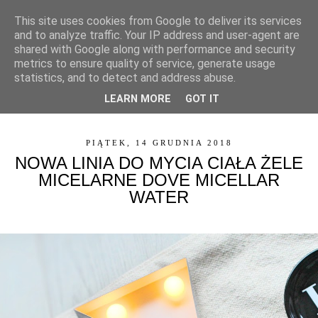
This site uses cookies from Google to deliver its services
and to analyze traffic. Your IP address and user-agent are
shared with Google along with performance and security
metrics to ensure quality of service, generate usage
statistics, and to detect and address abuse.
LEARN MORE
GOT IT
▼
PIĄTEK, 14 GRUDNIA 2018
NOWA LINIA DO MYCIA CIAŁA ŻELE
MICELARNE DOVE MICELLAR
WATER