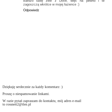
Bardzo lubię żele z Dove, więc na pewno i te
zagoszczą wkrótce w mojej łazience :)
Odpowiedz
Dziękuję serdecznie za każdy komentarz :)
Proszę o niespamowanie linkami.
W razie pytań zapraszam do kontaktu, mój adres e-mail
to rossnett2@tlen.pl