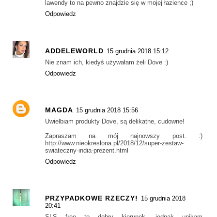
lawendy to na pewno znajdzie się w mojej łazience ;)
Odpowiedz
ADDELEWORLD
15 grudnia 2018 15:12
Nie znam ich, kiedyś używałam żeli Dove :)
Odpowiedz
MAGDA
15 grudnia 2018 15:56
Uwielbiam produkty Dove, są delikatne, cudowne!
Zapraszam na mój najnowszy post. :)
http://www.nieokreslona.pl/2018/12/super-zestaw-
swiateczny-india-prezent.html
Odpowiedz
PRZYPADKOWE RZECZY!
15 grudnia 2018
20:41
SLS free to dobry kierunek, jednak unikam