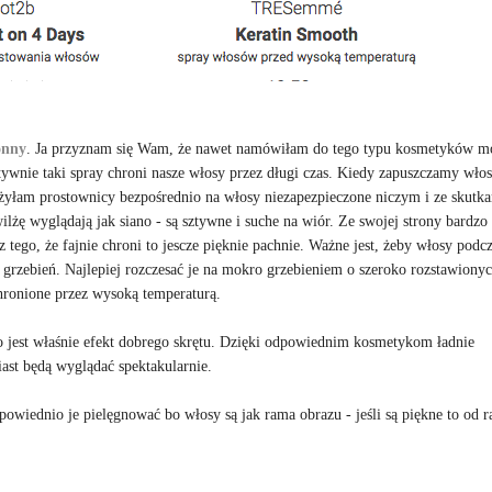
onny
. Ja przyznam się Wam, że nawet namówiłam do tego typu kosmetyków m
ywnie taki spray chroni nasze włosy przez długi czas. Kiedy zapuszczamy włos
użyłam prostownicy bezpośrednio na włosy niezapezpieczone niczym i ze skutk
ilżę wyglądają jak siano - są sztywne i suche na wiór. Ze swojej strony bardzo
ego, że fajnie chroni to jescze pięknie pachnie. Ważne jest, żeby włosy podc
i grzebień. Najlepiej rozczesać je na mokro grzebieniem o szeroko rozstawiony
hronione przez wysoką temperaturą.
o jest właśnie efekt dobrego skrętu. Dzięki odpowiednim kosmetykom ładnie
ast będą wyglądać spektakularnie.
owiednio je pielęgnować bo włosy są jak rama obrazu - jeśli są piękne to od r