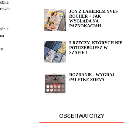
obiła
prawde
JOY Z LAKIEREM YVES
ROCHER + JAK
WYGLĄDA NA
PAZNOKACIAH
adnie
żna
5 RZECZY, KTÓRYCH NIE
POTRZEBUJESZ W
st
SZAFIE !
ROZDANIE - WYGRAJ
PALETKĘ ZOEVA
OBSERWATORZY