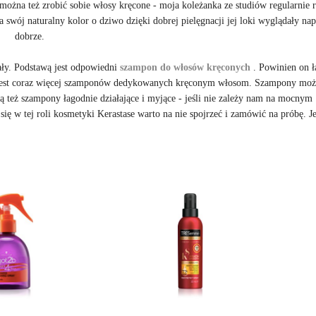
 można też zrobić sobie włosy kręcone - moja koleżanka ze studiów regularnie r
a swój naturalny kolor o dziwo dzięki dobrej pielęgnacji jej loki wyglądały na
dobrze.
ały. Podstawą jest odpowiedni
szampon do włosów kręconych
. Powinien on ł
ku jest coraz więcej szamponów dedykowanych kręconym włosom. Szampony mo
Są też szampony łagodnie działające i myjące - jeśli nie zależy nam na mocnym
się w tej roli kosmetyki Kerastase warto na nie spojrzeć i zamówić na próbę. Je