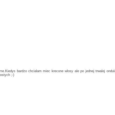
Kiedys bardzo chcialam miec krecone wlosy ale po jednej trwalej ondula
stych ;-)