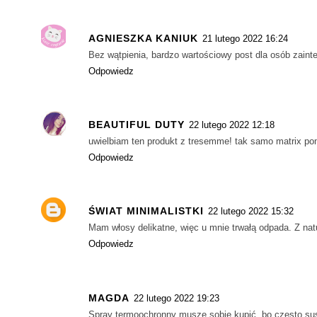
AGNIESZKA KANIUK
21 lutego 2022 16:24
Bez wątpienia, bardzo wartościowy post dla osób zain
Odpowiedz
BEAUTIFUL DUTY
22 lutego 2022 12:18
uwielbiam ten produkt z tresemme! tak samo matrix po
Odpowiedz
ŚWIAT MINIMALISTKI
22 lutego 2022 15:32
Mam włosy delikatne, więc u mnie trwałą odpada. Z natu
Odpowiedz
MAGDA
22 lutego 2022 19:23
Spray termoochronny muszę sobie kupić, bo często sus