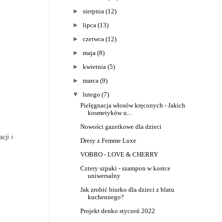
►
sierpnia
(12)
►
lipca
(13)
►
czerwca
(12)
►
maja
(8)
►
kwietnia
(5)
►
marca
(9)
▼
lutego
(7)
Pielęgnacja włosów kręconych - Jakich
kosmetyków u...
Nowości gazetkowe dla dzieci
cji i
Dresy z Femme Luxe
VOBRO - LOVE & CHERRY
Cztery szpaki - szampon w kostce
uniwersalny
Jak zrobić biurko dla dzieci z blatu
kuchennego?
Projekt denko styczeń 2022