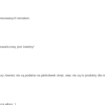
teresowanych tematem.
marańczowy jest świetny!
ry również nie są podatne na jakikolwiek skręt, więc nie są to produkty dla m
zę włosy :)