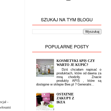
SZUKAJ NA TYM BLOGU
POPULARNE POSTY
KOSMETYKI APIS CZY
WARTO JE KUPIĆ?
Dziś chciałam napisać o
produktach, które od dawna za
mną chodziły. Znacie
produkty APIS , które są
dostępne w sklepie Bee.pl ? Generalni...
OSTATNIE
ZAKUPY Z
cjał -
IKEA
 włosami