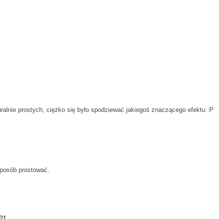
uralnie prostych, ciężko się było spodziewać jakiegoś znaczącego efektu :P
sposób prostować.
:21