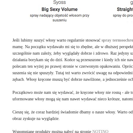
Jeśli lubimy suszyć włosy warto regularnie stosować
spray termoochr
mamę. Na początku wydawało mi się to zbędne, ale w dłuższej perspekt
szczególnie nam zależy, żeby wyglądały dobrze i zdrowo. Raz jedyny 
działania borykam się do dziś. Końce są przesuszone i kiedy ich nie naw
polecam ten wyżej po prawej stronie w czerwonym opakowaniu. Oprócz t
suszenia się nie spuszyły. Tutaj też warto zwrócić uwagę na odpowiedn
zębach. Włosy kręcone muszą być dobrze nawilżone, a jednocześnie oc
Początkowo może nam się wydawać, że kręcone włosy nie rosną - ale t
uformowane włosy mogą się nam nawet wydawać nieco krótsze, natomi
Cieszę się, że coraz bardziej świadomie dbamy o nasze włosy. Warto odp
obraz zyskuje na wyglądzie.
Wspomniane produkty można nabyć na stronie
NOTINO