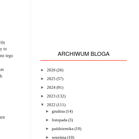
oją
y to
ARCHIWUM BLOGA
ami tego
zas
►
2026
(26)
ch
►
2025
(57)
►
2024
(91)
►
2023
(132)
▼
2022
(111)
►
grudnia
(14)
azu
►
listopada
(3)
►
października
(10)
►
września
(10)