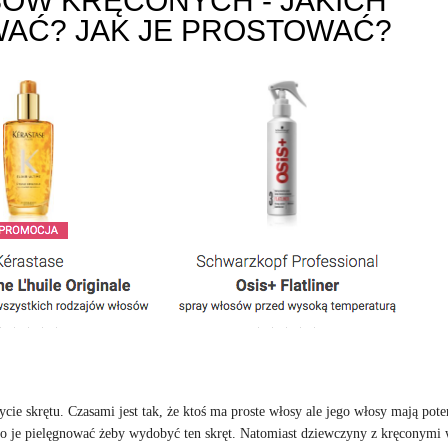
ÓW KRĘCONYCH - JAKICH
AĆ? JAK JE PROSTOWAĆ?
ie skrętu. Czasami jest tak, że ktoś ma proste włosy ale jego włosy mają poten
io je pielęgnować żeby wydobyć ten skręt. Natomiast dziewczyny z kręconymi