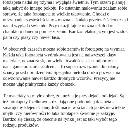
fototapeta nadal się trzyma i wygląda świetnie. Tym razem planuję
taką nabyć do innego pokoju. Po ostatnim malowaniu zdałam sobie
sprawę, że taka fototapeta to wielkie ułatwienie. Chodzi o
utrzymanie czystości ściany - można ją śmiało przetrzeć ściereczką i
nadal wygląda świetnie. Przy okazji fajnie można też dodać
charakteru danemu pomieszczeniu. Bardzo relaksującym jest widok
palm czy plaży czy nawet lasu.
W obecnych czasach można sobie zamówić fototapetę na wymiar.
Każda taka fototapeta wydrukowana jest na najwyższej klasy
materiale, odznacza się on wielką trwałością - jest odporny na
naciąganie oraz odkształcenia. To super rozwiązanie do osłony
ściany przed ubrudzeniem. Specjalna metoda druku pozwala na
odwzorowanie nawet bardzo drobnych wzorów. Prezycyjnie
można ująć praktycznie każdy obrazek.
Te materiały są o tyle dobre, że można je przyklejać i odklejać. Są
też fototapety fizelinowe - działają one podobnie jak tapeta -
smarujemy klejem ścianę. Jeśli macie w ścianach jakieś niewielkie
ubytki czy nierówności to taka fototapeta świetnie je zakryje.
Bardzo się cieszę, że obecnie na rynku jest aż taki wybór tego
rodzaju produktów.