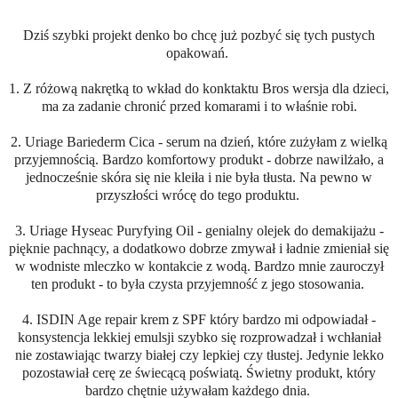
Dziś szybki projekt denko bo chcę już pozbyć się tych pustych
opakowań.
1. Z różową nakrętką to wkład do konktaktu Bros wersja dla dzieci,
ma za zadanie chronić przed komarami i to właśnie robi.
2. Uriage Bariederm Cica - serum na dzień, które zużyłam z wielką
przyjemnością. Bardzo komfortowy produkt - dobrze nawilżało, a
jednocześnie skóra się nie kleiła i nie była tłusta. Na pewno w
przyszłości wrócę do tego produktu.
3. Uriage Hyseac Puryfying Oil - genialny olejek do demakijażu -
pięknie pachnący, a dodatkowo dobrze zmywał i ładnie zmieniał się
w wodniste mleczko w kontakcie z wodą. Bardzo mnie zauroczył
ten produkt - to była czysta przyjemność z jego stosowania.
4. ISDIN Age repair krem z SPF który bardzo mi odpowiadał -
konsystencja lekkiej emulsji szybko się rozprowadzał i wchłaniał
nie zostawiając twarzy białej czy lepkiej czy tłustej. Jedynie lekko
pozostawiał cerę ze świecącą poświatą. Świetny produkt, który
bardzo chętnie używałam każdego dnia.