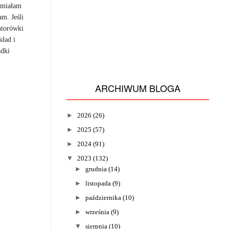
ś miałam
m. Jeśli
ntorówki
kład i
adki
ARCHIWUM BLOGA
►
2026
(26)
►
2025
(57)
►
2024
(91)
▼
2023
(132)
►
grudnia
(14)
►
listopada
(9)
►
października
(10)
►
września
(9)
▼
sierpnia
(10)