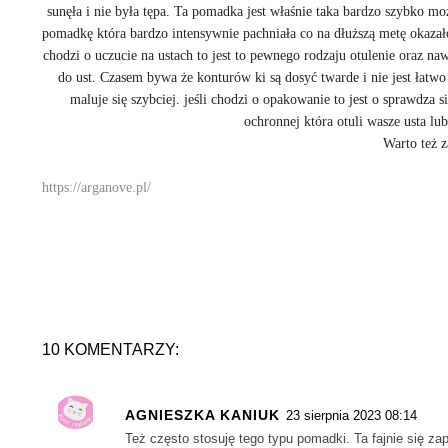
sunęła i nie była tępa. Ta pomadka jest właśnie taka bardzo szybko m
pomadkę która bardzo intensywnie pachniała co na dłuższą metę okazało
chodzi o uczucie na ustach to jest to pewnego rodzaju otulenie oraz 
do ust. Czasem bywa że konturów ki są dosyć twarde i nie jest łatw
maluje się szybciej. jeśli chodzi o opakowanie to jest o sprawdza 
ochronnej która otuli wasze usta lu
Warto też z
https://arganove.pl/
10 KOMENTARZY:
AGNIESZKA KANIUK
23 sierpnia 2023 08:14
Też często stosuję tego typu pomadki. Ta fajnie się za