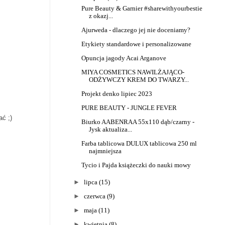
Pure Beauty & Garnier #sharewithyourbestie
z okazj...
Ajurweda - dlaczego jej nie doceniamy?
Etykiety standardowe i personalizowane
Opuncja jagody Acai Arganove
MIYA COSMETICS NAWILŻAJĄCO-
ODŻYWCZY KREM DO TWARZY...
Projekt denko lipiec 2023
PURE BEAUTY - JUNGLE FEVER
ać ;)
Biurko AABENRAA 55x110 dąb/czarny -
Jysk aktualiza...
Farba tablicowa DULUX tablicowa 250 ml
najmniejsza
Tycio i Pajda książeczki do nauki mowy
►
lipca
(15)
►
czerwca
(9)
►
maja
(11)
►
kwietnia
(8)