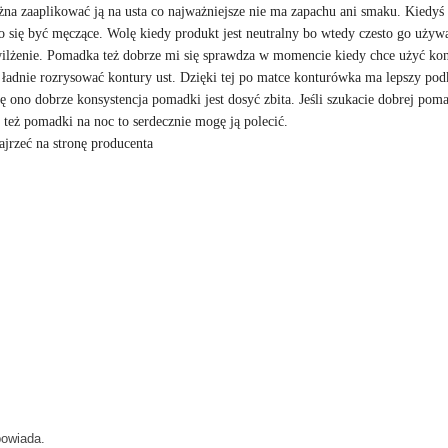
ożna zaaplikować ją na usta co najważniejsze nie ma zapachu ani smaku. Kiedy
 się być męczące. Wolę kiedy produkt jest neutralny bo wtedy czesto go używa
nawilżenie. Pomadka też dobrze mi się sprawdza w momencie kiedy chce użyć ko
o ładnie rozrysować kontury ust. Dzięki tej po matce konturówka ma lepszy pod
się ono dobrze konsystencja pomadki jest dosyć zbita. Jeśli szukacie dobrej pom
b też pomadki na noc to serdecznie mogę ją polecić.
ajrzeć na stronę producenta
powiada.