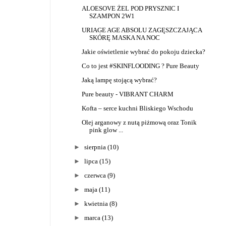
ALOESOVE ŻEL POD PRYSZNIC I
SZAMPON 2W1
URIAGE AGE ABSOLU ZAGĘSZCZAJĄCA
SKÓRĘ MASKA NA NOC
Jakie oświetlenie wybrać do pokoju dziecka?
Co to jest #SKINFLOODING ? Pure Beauty
Jaką lampę stojącą wybrać?
Pure beauty - VIBRANT CHARM
Kofta – serce kuchni Bliskiego Wschodu
Olej arganowy z nutą piżmową oraz Tonik
pink glow ...
►
sierpnia
(10)
►
lipca
(15)
►
czerwca
(9)
►
maja
(11)
►
kwietnia
(8)
►
marca
(13)