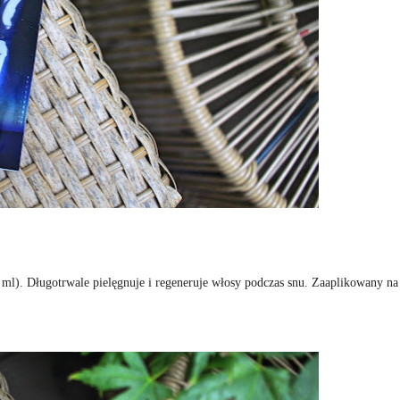
 ml). Długotrwale pielęgnuje i regeneruje włosy podczas snu. Zaaplikowany na