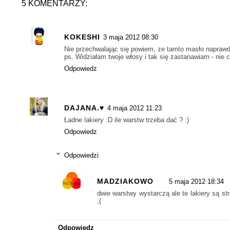
5 KOMENTARZY:
KOKESHI
3 maja 2012 08:30
Nie przechwalając się powiem, ze tamto masło naprawd
ps. Widziałam twoje włosy i tak się zastanawiam - nie 
Odpowiedz
DAJANA.♥
4 maja 2012 11:23
Ładne lakiery :D ile warstw trzeba dać ? :)
Odpowiedz
Odpowiedzi
MADZIAKOWO
5 maja 2012 18:34
dwie warstwy wystarczą ale te lakiery są st
;(
Odpowiedz