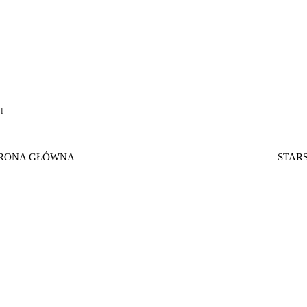
l
RONA GŁÓWNA
STAR