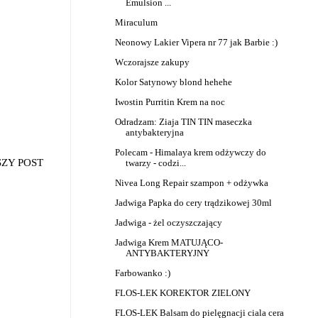
Emulsion ...
Miraculum
Neonowy Lakier Vipera nr 77 jak Barbie :)
Wczorajsze zakupy
Kolor Satynowy blond hehehe
Iwostin Purritin Krem na noc
Odradzam: Ziaja TIN TIN maseczka
antybakteryjna
Polecam - Himalaya krem odżywczy do
SZY POST
twarzy - codzi...
Nivea Long Repair szampon + odżywka
Jadwiga Papka do cery trądzikowej 30ml
Jadwiga - żel oczyszczający
Jadwiga Krem MATUJĄCO-
ANTYBAKTERYJNY
Farbowanko :)
FLOS-LEK KOREKTOR ZIELONY
FLOS-LEK Balsam do pielęgnacji ciala cera