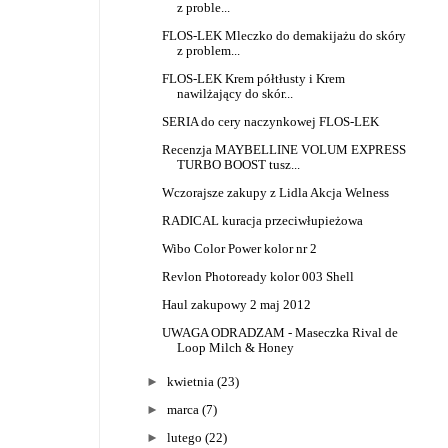
z proble...
FLOS-LEK Mleczko do demakijażu do skóry
z problem...
FLOS-LEK Krem półtłusty i Krem
nawilżający do skór...
SERIA do cery naczynkowej FLOS-LEK
Recenzja MAYBELLINE VOLUM EXPRESS
TURBO BOOST tusz...
Wczorajsze zakupy z Lidla Akcja Welness
RADICAL kuracja przeciwłupieżowa
Wibo Color Power kolor nr 2
Revlon Photoready kolor 003 Shell
Haul zakupowy 2 maj 2012
UWAGA ODRADZAM - Maseczka Rival de
Loop Milch & Honey
►
kwietnia
(23)
►
marca
(7)
►
lutego
(22)