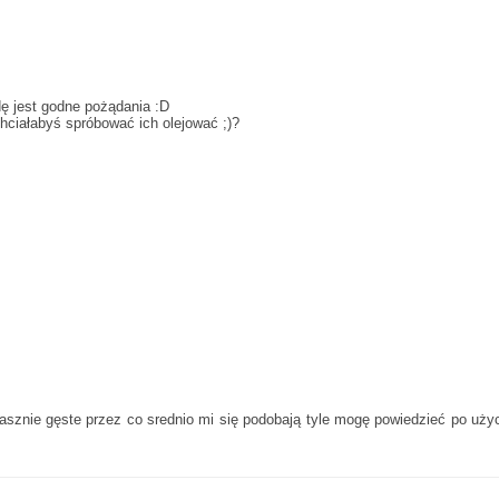
ę jest godne pożądania :D
chciałabyś spróbować ich olejować ;)?
rasznie gęste przez co srednio mi się podobają tyle mogę powiedzieć po uży