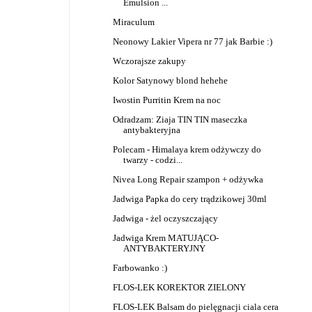
Emulsion ...
Miraculum
Neonowy Lakier Vipera nr 77 jak Barbie :)
Wczorajsze zakupy
Kolor Satynowy blond hehehe
Iwostin Purritin Krem na noc
Odradzam: Ziaja TIN TIN maseczka
antybakteryjna
Polecam - Himalaya krem odżywczy do
twarzy - codzi...
Nivea Long Repair szampon + odżywka
Jadwiga Papka do cery trądzikowej 30ml
Jadwiga - żel oczyszczający
Jadwiga Krem MATUJĄCO-
ANTYBAKTERYJNY
Farbowanko :)
FLOS-LEK KOREKTOR ZIELONY
FLOS-LEK Balsam do pielęgnacji ciala cera