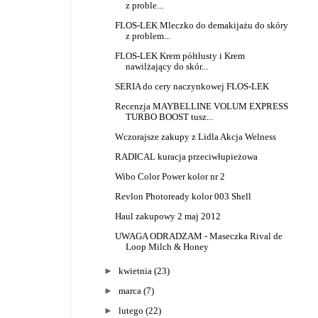
z proble...
FLOS-LEK Mleczko do demakijażu do skóry
z problem...
FLOS-LEK Krem półtłusty i Krem
nawilżający do skór...
SERIA do cery naczynkowej FLOS-LEK
Recenzja MAYBELLINE VOLUM EXPRESS
TURBO BOOST tusz...
Wczorajsze zakupy z Lidla Akcja Welness
RADICAL kuracja przeciwłupieżowa
Wibo Color Power kolor nr 2
Revlon Photoready kolor 003 Shell
Haul zakupowy 2 maj 2012
UWAGA ODRADZAM - Maseczka Rival de
Loop Milch & Honey
►
kwietnia
(23)
►
marca
(7)
►
lutego
(22)