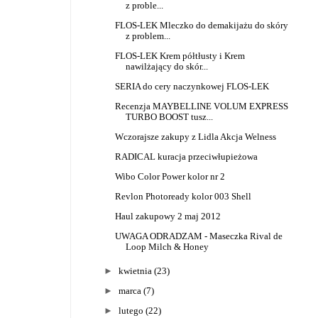
z proble...
FLOS-LEK Mleczko do demakijażu do skóry
z problem...
FLOS-LEK Krem półtłusty i Krem
nawilżający do skór...
SERIA do cery naczynkowej FLOS-LEK
Recenzja MAYBELLINE VOLUM EXPRESS
TURBO BOOST tusz...
Wczorajsze zakupy z Lidla Akcja Welness
RADICAL kuracja przeciwłupieżowa
Wibo Color Power kolor nr 2
Revlon Photoready kolor 003 Shell
Haul zakupowy 2 maj 2012
UWAGA ODRADZAM - Maseczka Rival de
Loop Milch & Honey
►
kwietnia
(23)
►
marca
(7)
►
lutego
(22)