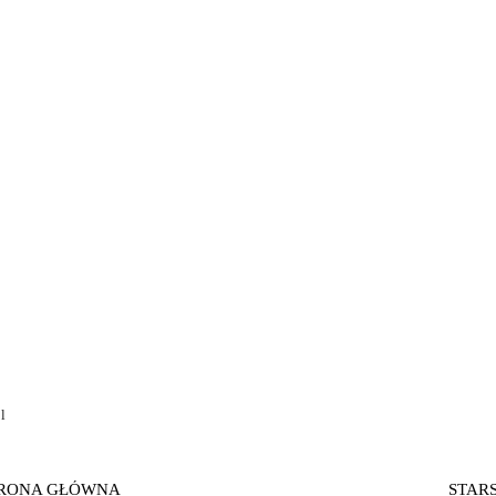
l
RONA GŁÓWNA
STAR