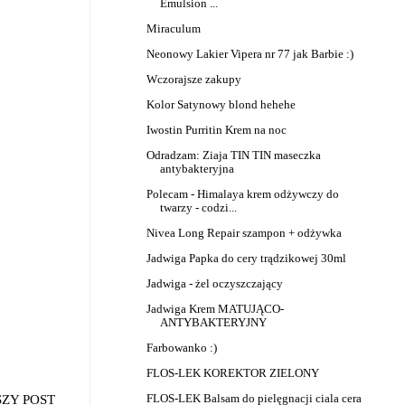
Emulsion ...
Miraculum
Neonowy Lakier Vipera nr 77 jak Barbie :)
Wczorajsze zakupy
Kolor Satynowy blond hehehe
Iwostin Purritin Krem na noc
Odradzam: Ziaja TIN TIN maseczka
antybakteryjna
Polecam - Himalaya krem odżywczy do
twarzy - codzi...
Nivea Long Repair szampon + odżywka
Jadwiga Papka do cery trądzikowej 30ml
Jadwiga - żel oczyszczający
Jadwiga Krem MATUJĄCO-
ANTYBAKTERYJNY
Farbowanko :)
FLOS-LEK KOREKTOR ZIELONY
FLOS-LEK Balsam do pielęgnacji ciala cera
SZY POST